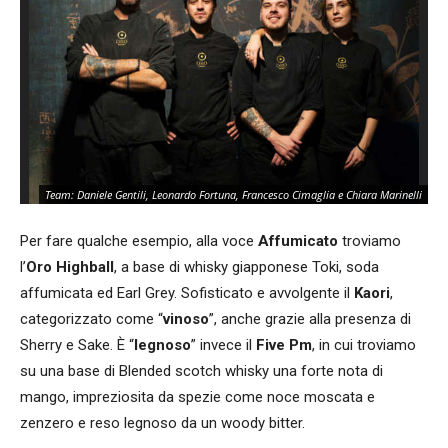
Team: Daniele Gentili, Leonardo Fortuna, Francesco Cimaglia e Chiara Marinelli
Per fare qualche esempio, alla voce
Affumicato
troviamo
l’
Oro Highball
, a base di whisky giapponese Toki, soda
affumicata ed Earl Grey. Sofisticato e avvolgente il
Kaori
,
categorizzato come “
vinoso
”, anche grazie alla presenza di
Sherry e Sake. È “
legnoso
” invece il
Five Pm
, in cui troviamo
su una base di Blended scotch whisky una forte nota di
mango, impreziosita da spezie come noce moscata e
zenzero e reso legnoso da un woody bitter.