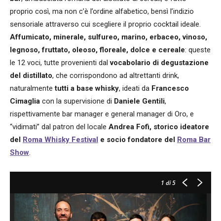
proprio così, ma non c’è l’ordine alfabetico, bensì l’indizio
sensoriale attraverso cui scegliere il proprio cocktail ideale.
Affumicato, minerale, sulfureo, marino, erbaceo, vinoso,
legnoso, fruttato, oleoso, floreale, dolce e cereale
: queste
le 12 voci, tutte provenienti dal
vocabolario di degustazione
del distillato
, che corrispondono ad altrettanti drink,
naturalmente
tutti a base whisky
, ideati da
Francesco
Cimaglia
con la supervisione di
Daniele Gentili
,
rispettivamente bar manager e general manager di Oro, e
“vidimati” dal patron del locale
Andrea Fofi, storico ideatore
del
Roma Whisky Festival
e socio fondatore del
Roma Bar
Show
.
1
di 5