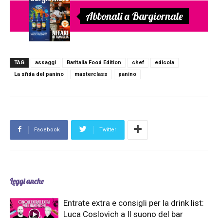
Abbonati a Bargiornale
TAG
assaggi
Baritalia Food Edition
chef
edicola
La sfida del panino
masterclass
panino
Facebook
Twitter
Leggi anche
Entrate extra e consigli per la drink list:
Luca Coslovich a Il suono del bar