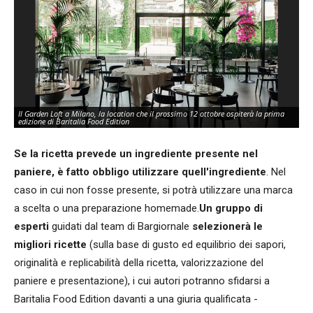
Il Garden Loft a Milano, la location che il prossimo 12 ottobre ospiterà la prima
edizione di Baritalia Food Edition
Se la ricetta prevede un ingrediente presente nel
paniere, è fatto obbligo utilizzare quell'ingrediente
. Nel
caso in cui non fosse presente, si potrà utilizzare una marca
a scelta o una preparazione homemade.
Un gruppo di
esperti
guidati dal team di Bargiornale
selezionerà le
migliori ricette
(sulla base di gusto ed equilibrio dei sapori,
originalità e replicabilità della ricetta, valorizzazione del
paniere e presentazione), i cui autori potranno sfidarsi a
Baritalia Food Edition
davanti a una giuria qualificata -