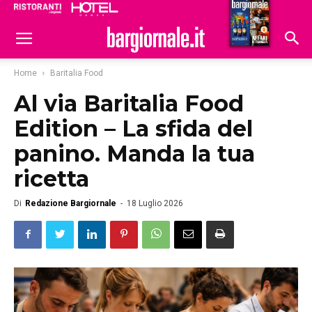
Ristoranti
Hoteldomani
Home
Baritalia Food
Al via Baritalia Food
Edition – La sfida del
panino. Manda la tua
ricetta
Di
Redazione Bargiornale
-
18 Luglio 2026