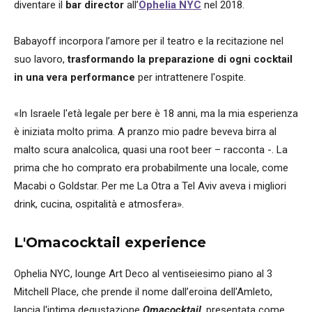
diventare il
bar director
all’
Ophelia
NYC
nel 2018.
Babayoff incorpora l’amore per il teatro e la recitazione nel
suo lavoro,
trasformando la preparazione di ogni cocktail
in una vera performance
per intrattenere l'ospite.
«In Israele l'età legale per bere è 18 anni, ma la mia esperienza
è iniziata molto prima. A pranzo mio padre beveva birra al
malto scura analcolica, quasi una root beer – racconta -. La
prima che ho comprato era probabilmente una locale, come
Macabi o Goldstar. Per me La Otra a Tel Aviv aveva i migliori
drink, cucina, ospitalità e atmosfera».
L'Omacocktail experience
Ophelia NYC, lounge Art Deco al ventiseiesimo piano al 3
Mitchell Place, che prende il nome dall’eroina dell'Amleto,
lancia l'intima degustazione
Omacocktail
, presentata come