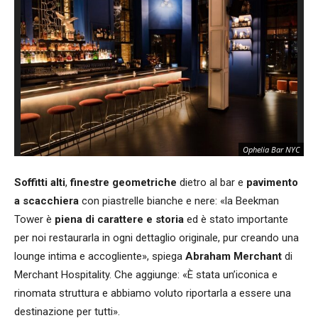
Ophelia Bar NYC
Soffitti alti
,
finestre geometriche
dietro al bar e
pavimento
a scacchiera
con piastrelle bianche e nere: «la Beekman
Tower è
piena di carattere e storia
ed è stato importante
per noi restaurarla in ogni dettaglio originale, pur creando una
lounge intima e accogliente», spiega
Abraham Merchant
di
Merchant Hospitality. Che aggiunge: «È stata un’iconica e
rinomata struttura e abbiamo voluto riportarla a essere una
destinazione per tutti».