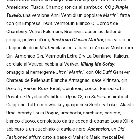
Americano, Tuaca, Chamoy, tonica al sambuco, CO₂;
Purple
Tuxedo
, una versione Anni Venti di un popolare
Martini
, fatta
con gin Empress 1908, Vermouth Bianco C. Comoz de
Chambéry, Velvet Falernum, Brennivín, assenzio, bitter di
prugna, polvere d'oro;
Beekman Classic Martini
, una versione
stagionale di un
Martini
classico, a base di Amass Mushroom
Gin, Armonico Gin, Vermouth Extra Dry La Quintinye, Italicus,
cordiale al Vetiver, nebbia al Vetiver;
Killing Me Softly
,
omaggio al riemergente
Litchi Martini
, con Old Duff Genever,
Chateau de Pellehaut Blanche Armagnac, sake Kirinzan, gin
Dorothy Parker Rose Petal, Cointreau, cocco, Ramazzotti
Rosato e Peychaud’s bitters;
Opus 13
,
un
Sidecar
ispirato al
Giappone, fatto con whiskey giapponesi Suntory Toki e Akashi
Ume, brandy Louis Roque, umeboshi, sambuco, agrume,
bianco d'uovo, completato da tre gocce di cognac Louis XIII e
abbinato a un cucchiaio di caviale nero;
Ascension
, un
Old
Fashioned
affumicato a base di Maker's Mark, mezcal Del