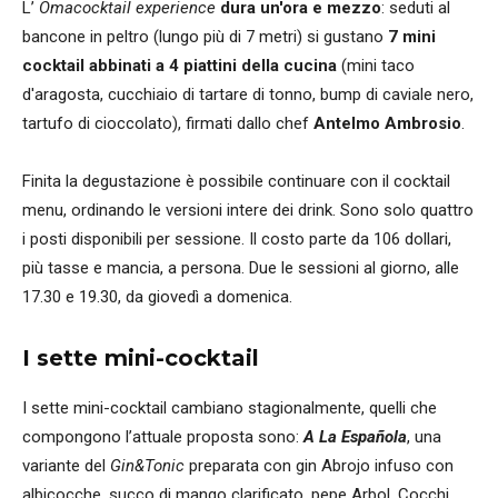
L’
Omacocktail experience
dura un'ora e mezzo
: seduti al
bancone in peltro (lungo più di 7 metri) si gustano
7 mini
cocktail
abbinati a 4 piattini della cucina
(mini taco
d'aragosta, cucchiaio di tartare di tonno, bump di caviale nero,
tartufo di cioccolato), firmati dallo chef
Antelmo Ambrosio
.
Finita la degustazione è possibile continuare con il cocktail
menu, ordinando le versioni intere dei drink. Sono solo quattro
i posti disponibili per sessione. Il costo parte da 106 dollari,
più tasse e mancia, a persona. Due le sessioni al giorno, alle
17.30 e 19.30, da giovedì a domenica.
I sette mini-cocktail
I sette mini-cocktail cambiano stagionalmente, quelli che
compongono l’attuale proposta sono:
A La Española
, una
variante del
Gin&Tonic
preparata con gin Abrojo infuso con
albicocche, succo di mango clarificato, pepe Arbol, Cocchi