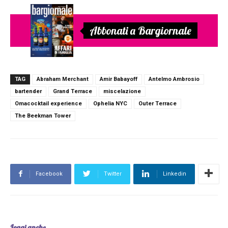
Abbonati a Bargiornale
TAG
Abraham Merchant
Amir Babayoff
Antelmo Ambrosio
bartender
Grand Terrace
miscelazione
Omacocktail experience
Ophelia NYC
Outer Terrace
The Beekman Tower
Facebook
Twitter
Linkedin
Leggi anche