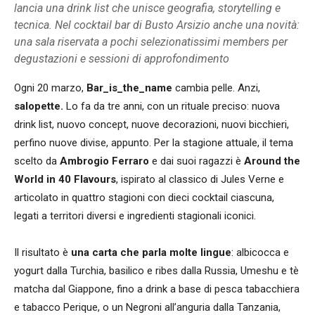
lancia una drink list che unisce geografia, storytelling e
tecnica. Nel cocktail bar di Busto Arsizio anche una novità:
una sala riservata a pochi selezionatissimi members per
degustazioni e sessioni di approfondimento
Ogni 20 marzo,
Bar_is_the_name
cambia pelle. Anzi,
salopette.
Lo fa da tre anni, con un rituale preciso: nuova
drink list, nuovo concept, nuove decorazioni, nuovi bicchieri,
perfino nuove divise, appunto. Per la stagione attuale, il tema
scelto da
Ambrogio Ferraro
e dai suoi ragazzi è
Around the
World in 40 Flavours
, ispirato al classico di Jules Verne e
articolato in quattro stagioni con dieci cocktail ciascuna,
legati a territori diversi e ingredienti stagionali iconici.
Il risultato è
una carta che parla molte lingue
: albicocca e
yogurt dalla Turchia, basilico e ribes dalla Russia, Umeshu e tè
matcha dal Giappone, fino a drink a base di pesca tabacchiera
e tabacco Perique, o un Negroni all’anguria dalla Tanzania,