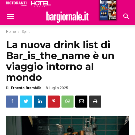
Ristoranti
Hoteldomani
Home
Spirit
La nuova drink list di
Bar_is_the_name è un
viaggio intorno al
mondo
Di
Ernesto Brambilla
-
8 Luglio 2025