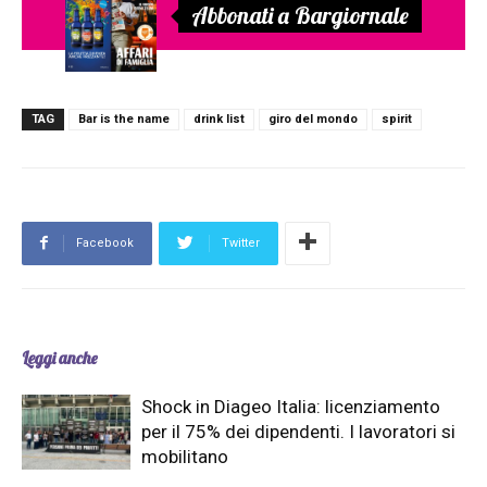
Abbonati a Bargiornale
TAG
Bar is the name
drink list
giro del mondo
spirit
Facebook
Twitter
Leggi anche
Shock in Diageo Italia: licenziamento
per il 75% dei dipendenti. I lavoratori si
mobilitano