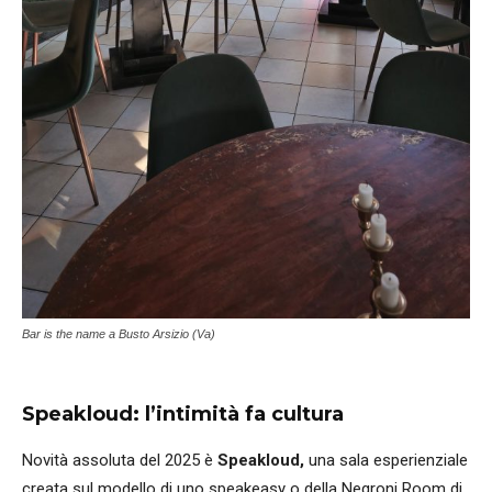
Bar is the name a Busto Arsizio (Va)
Speakloud: l’intimità fa cultura
Novità assoluta del 2025 è
Speakloud,
una sala esperienziale
creata sul modello di uno speakeasy o della Negroni Room di