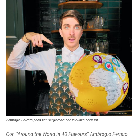
Ambrogio Ferraro posa per Bargiornale con la nuova drink list
Con “Around the World in 40 Flavours” Ambrogio Ferraro