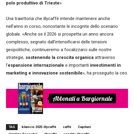
polo produttivo di Trieste
».
Una traiettoria che illycaffè intende mantenere anche
nell’anno in corso, nonostante le incognite dello scenario
globale. «Anche se il 2026 si prospetta un anno ancora
complesso, segnato dall’intensificarsi delle tensioni
geopolitiche, continueremo a focalizzarci sulle nostre
strategie,
sostenendo la crescita organica
attraverso
l’
espansione internazionale
e importanti
investimenti in
marketing e innovazione sostenibile
», ha proseguito la ceo.
Abbonati a Bargiornale
TAG
bilancio 2025 illycaffè
caffè
Capitani