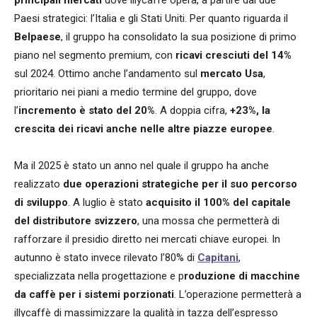
principali mercati
dove illycaffè opera, a partire dai due
Paesi strategici: l’Italia e gli Stati Uniti. Per quanto riguarda il
Belpaese
, il gruppo ha consolidato la sua posizione di primo
piano nel segmento premium, con
ricavi cresciuti del 14%
sul 2024. Ottimo anche l’andamento sul
mercato Usa
,
prioritario nei piani a medio termine del gruppo, dove
l’
incremento è stato del 20%
. A doppia cifra,
+23%, la
crescita dei ricavi anche nelle altre piazze europee
.
Ma il 2025 è stato un anno nel quale il gruppo ha anche
realizzato
due operazioni strategiche per il suo percorso
di sviluppo
. A luglio è stato
acquisito il 100% del capitale
del distributore svizzero
, una mossa che permetterà di
rafforzare il presidio diretto nei mercati chiave europei. In
autunno è stato invece rilevato l’80% di
Capitani
,
specializzata nella progettazione e p
roduzione di macchine
da caffè per i sistemi porzionati
. L’operazione permetterà a
illycaffè di massimizzare la qualità in tazza dell’espresso