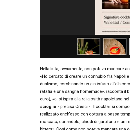
Nella lista, ovviamente, non poteva mancare an
«Ho cercato di creare un connubio fra Napoli e 
dualismo, combinando un gin infuso all’albicoc
ratafià e una sangria homemade», racconta il ba
euro), «ci si ispira alla religiosità napoletana nel
scioglie
- precisa Cresci -. Il cocktail si comp
realizzato anch’esso con cottura a bassa tempe
moscata, coriandolo, chiodi di garofano e un mix
bitters». Così come non poteva mancare una d