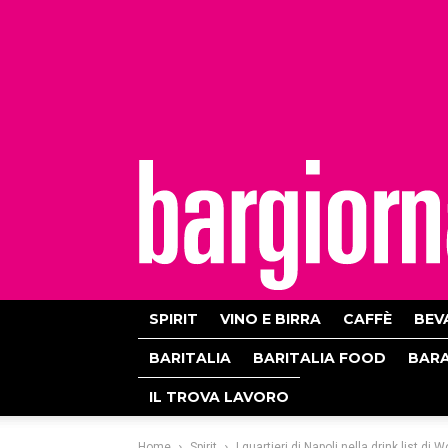
bargiornale
SPIRIT
VINO E BIRRA
CAFFÈ
BEV
BARITALIA
BARITALIA FOOD
BAR
IL TROVA LAVORO
Home
Spirit
I quartieri di Napoli nella drink list d