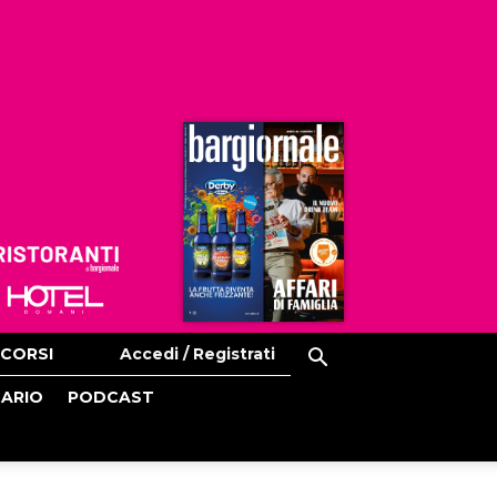
Ristoranti
Hoteldomani
CORSI
Accedi / Registrati
CARIO
PODCAST