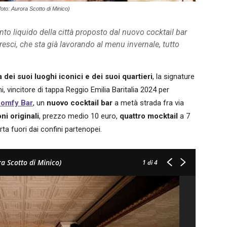
oto: Aurora Scotto di Minico)
to liquido della città proposto dal nuovo cocktail bar
resci, che sta già lavorando al menu invernale, tutto
 dei suoi luoghi iconici e dei suoi quartieri
, la signature
ni, vincitore di tappa Reggio Emilia Baritalia 2024 per
omfy Bar
, un
nuovo cocktail bar
a metà strada fra via
ni originali
, prezzo medio 10 euro,
quattro mocktail
a 7
rta fuori dai confini partenopei.
ra Scotto di Minico)
1
di 4