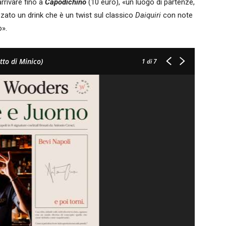
rrivare fino a
Capodichino
(10 euro), «un luogo di partenze,
zato un drink che è un twist sul classico
Daiquiri
con note
o».
tto di Minico)
1
di 7