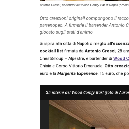
Antonio Cresci, bartender del Wood Comfy Bar di Napoli (credit f
Otto creazioni originali compongono il raccon
partenopeo. A firmarle il bartender Antonio C
giocato sugli stati d'animo
Si ispira alla città di Napoli o meglio
all’essenza
cocktail list
firmata da
Antonio Cresci
, 28 an
OnestiGroup – Alpestre, e bartender di
Wood C
Chiaia e Corso Vittorio Emanuele.
Otto creazio
euro e la
Margerita Experience
, 15 euro, che po
Gli interni del Wood Comfy Barl (foto di Auro