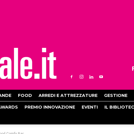
ANDE
FOOD
ARREDI E ATTREZZATURE
GESTIONE
AWARDS
PREMIO INNOVAZIONE
EVENTI
IL BIBLIOTE
i Wood Comfy Bar