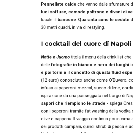
Pennellate calde
che vanno dalle sfumature del
luci soffuse
,
comode poltrone e divani di ve
locale: il
bancone
.
Quaranta sono le sedute
d
30 metri quadri, in via di restyling.
I cocktail del cuore di Napoli
Notte e Juorno
titola il menu della drink list 
delle
fotografie in bianco e nero dei luoghi i
e poi torni è il concetto di questa fluid ex
(12 euro) conosciuto anche come O’Buvero, co
infusa ai peperoni, mezcal, succo di lime, cordi
ispirazione da una passeggiata nel borgo di Na
sapori che riempiono le strade
- spiega Cresc
con i peperoni tramite fat washing della vodka c
olive e capperi». Il viaggio continua poi in cima 
dei prodotti campani, quindi shrub di pesca e 