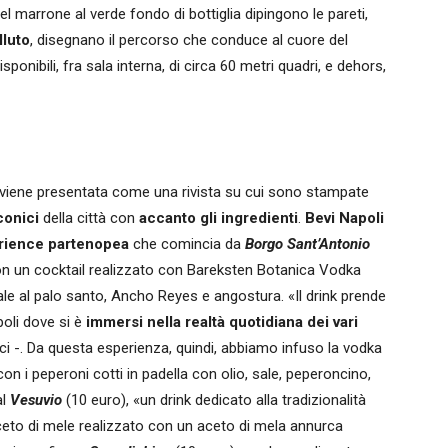
 marrone al verde fondo di bottiglia dipingono le pareti,
lluto
, disegnano il percorso che conduce al cuore del
isponibili, fra sala interna, di circa 60 metri quadri, e dehors,
che viene presentata come una rivista su cui sono stampate
conici
della città con
accanto gli ingredienti
.
Bevi Napoli
perience partenopea
che comincia da
Borgo Sant’Antonio
n un cocktail realizzato con Bareksten Botanica Vodka
ale al palo santo, Ancho Reyes e angostura. «Il drink prende
poli dove si è
immersi nella realtà quotidiana dei vari
i -. Da questa esperienza, quindi, abbiamo infuso la vodka
on i peperoni cotti in padella con olio, sale, peperoncino,
al
Vesuvio
(10 euro), «un drink dedicato alla tradizionalità
aceto di mele realizzato con un aceto di mela annurca