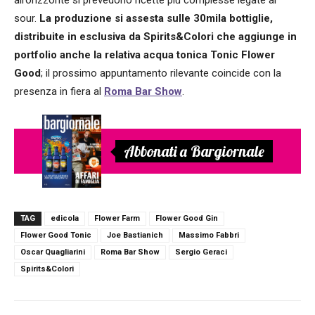
all’orizzonte si prevedono ricette più complesse legate al
sour.
La produzione si assesta sulle 30mila bottiglie,
distribuite in esclusiva da Spirits&Colori che aggiunge in
portfolio anche la relativa acqua tonica Tonic Flower
Good
; il prossimo appuntamento rilevante coincide con la
presenza in fiera al
Roma Bar Show
.
Abbonati a Bargiornale
TAG
edicola
Flower Farm
Flower Good Gin
Flower Good Tonic
Joe Bastianich
Massimo Fabbri
Oscar Quagliarini
Roma Bar Show
Sergio Geraci
Spirits&Colori