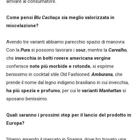
arrivare al consumatore.
Come pensi
Blu Cacha
ça
sia meglio valorizzata in
miscelazione?
Avendo tre varianti abbiamo parecchio spazio di manovra.
Con la
Pura
si possono lavorare i
sour
, mentre la
Carvalho
,
che
invecchia in botti rovere americana vergine
conferisce
note più morbide e rotonde
, si esprime
benissimo in cocktail stile Old Fashioned.
Amburana
,
che
prende il nome dal legno indigeno brasiliano in cui invecchia,
ha più spezia e profumo
, per cui le
varianti
Manhattan
si
sposano benissimo.
Quali saranno i prossimi step per il lancio del prodotto in
Europa?
Stiamo aprendo il mercato in Spagna, dove ho trovato una