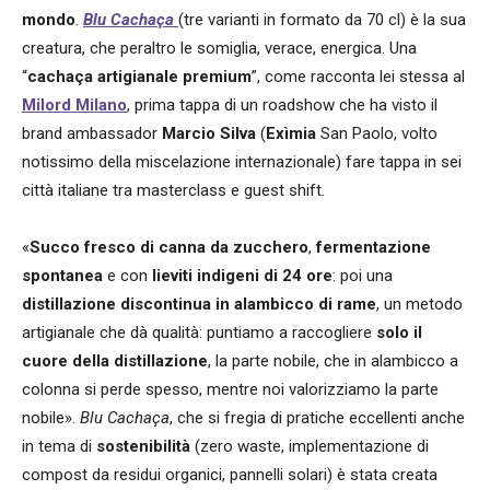
mondo
.
Blu Cacha
ça
(tre varianti in formato da 70 cl) è la sua
creatura, che peraltro le somiglia, verace, energica. Una
“
cacha
ça artigianale premium
”, come racconta lei stessa al
Milord Milano
, prima tappa di un roadshow che ha visto il
brand ambassador
Marcio Silva
(
Exìmia
San Paolo, volto
notissimo della miscelazione internazionale) fare tappa in sei
città italiane tra masterclass e guest shift
.
«
Succo fresco di canna da zucchero
,
fermentazione
spontanea
e con
lieviti indigeni di 24 ore
: poi una
distillazione discontinua in alambicco di rame
, un metodo
artigianale che dà qualità: puntiamo a raccogliere
solo il
cuore della distillazione
, la parte nobile, che in alambicco a
colonna si perde spesso, mentre noi valorizziamo la parte
nobile».
Blu Cacha
ça
, che si fregia di pratiche eccellenti anche
in tema di
sostenibilità
(zero waste, implementazione di
compost da residui organici, pannelli solari) è stata creata