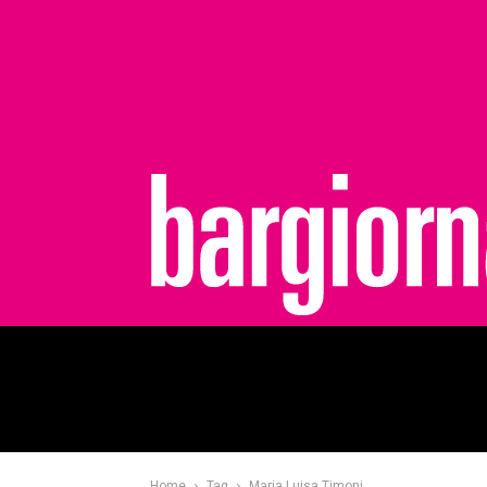
bargiornale
Home
Tag
Maria Luisa Timoni