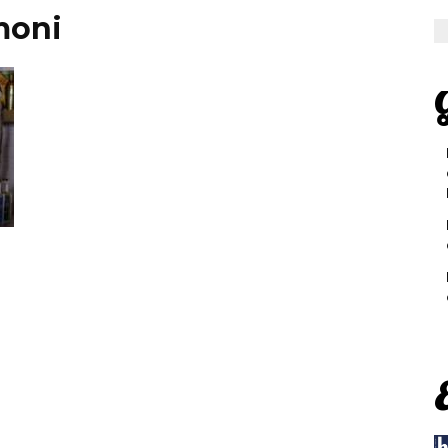
moni
G