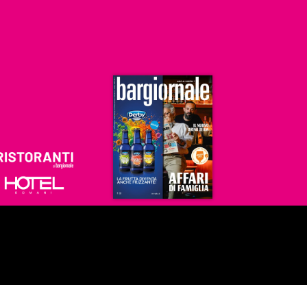
Ristoranti
Hoteldomani