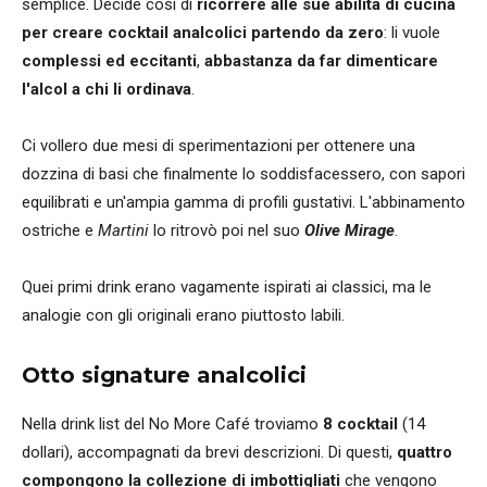
semplice. Decide così di
ricorrere alle sue abilità di cucina
per creare cocktail analcolici partendo da zero
: li vuole
complessi ed eccitanti
,
abbastanza da far dimenticare
l'alcol a chi li ordinava
.
Ci vollero due mesi di sperimentazioni per ottenere una
dozzina di basi che finalmente lo soddisfacessero, con sapori
equilibrati e un'ampia gamma di profili gustativi. L'abbinamento
ostriche e
Martini
lo ritrovò poi nel suo
Olive Mirage
.
Quei primi drink erano vagamente ispirati ai classici, ma le
analogie con gli originali erano piuttosto labili.
Otto signature analcolici
Nella drink list del No More Café troviamo
8 cocktail
(14
dollari), accompagnati da brevi descrizioni. Di questi,
quattro
compongono la collezione di imbottigliati
che vengono