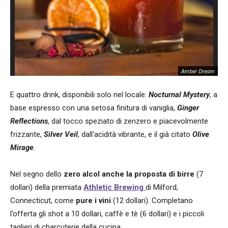
Amber Dream
E quattro drink, disponibili solo nel locale:
Nocturnal Mystery
, a
base espresso con una setosa finitura di vaniglia,
Ginger
Reflections
, dal tocco speziato di zenzero e piacevolmente
frizzante,
Silver Veil
, dall'acidità vibrante, e il già citato
Olive
Mirage
.
Nel segno dello
zero alcol anche la proposta di birre
(7
dollari) della premiata
Athletic Brewing
di Milford,
Connecticut, come
pure i vini
(12 dollari). Completano
l’offerta gli shot a 10 dollari, caffè e tè (6 dollari) e i piccoli
taglieri di charcuterie della cucina.