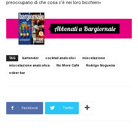
preoccupano di che cosa c'è nei loro bicchieri».
Abbonati a Bargiornale
TAG
bartender
cocktail analcolici
miscelazione
miscelazione analcolica
No More Cafè
Rodrigo Nogueira
sober bar
Facebook
Twitter