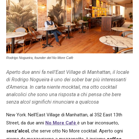
Rodrigo Nogueira, founder del No More Cafè
Aperto due anni fa nell'East Village di Manhattan, il locale
di Rodrigo Nogueira è uno dei sober bar più interessanti
d’America. In carta niente mocktail, ma otto cocktail
analcolici che sono una risposta a chi pensa che bere
senza alcol significhi rinunciare a qualcosa
New York. Nell'East Village di Manhattan, al 352 East 13th
Street, da due anni
No More Cafè
è un bar inconsueto,
senz'alcol
, che serve otto No More cocktail. Aperto ogni
giorno da mezzogiorno a mezzanotte, è insieme
coffee