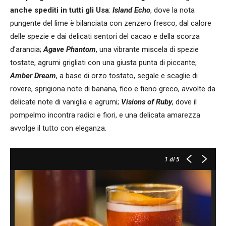
anche spediti in tutti gli Usa
:
Island Echo
, dove la nota
pungente del lime è bilanciata con zenzero fresco, dal calore
delle spezie e dai delicati sentori del cacao e della scorza
d’arancia;
Agave Phantom
, una vibrante miscela di spezie
tostate, agrumi grigliati con una giusta punta di piccante;
Amber Dream
, a base di orzo tostato, segale e scaglie di
rovere, sprigiona note di banana, fico e fieno greco, avvolte da
delicate note di vaniglia e agrumi;
Visions of Ruby
, dove il
pompelmo incontra radici e fiori, e una delicata amarezza
avvolge il tutto con eleganza.
1
di 5