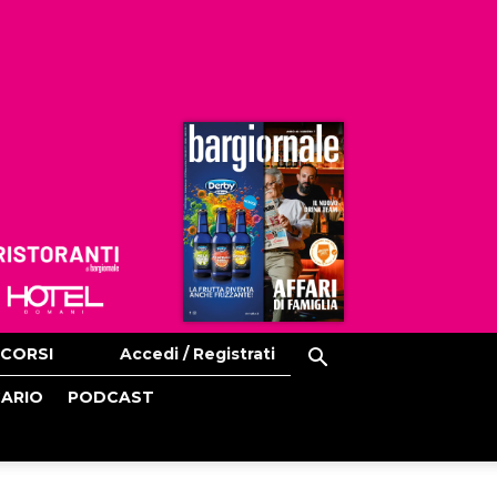
Ristoranti
Hoteldomani
CORSI
Accedi / Registrati
CARIO
PODCAST