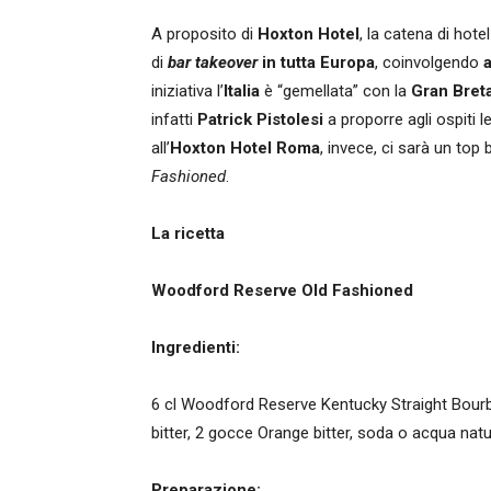
A proposito di
Hoxton Hotel
, la catena di hot
di
bar takeover
in tutta Europa
, coinvolgendo
a
iniziativa l’
Italia
è “gemellata” con la
Gran
Bret
infatti
Patrick
Pistolesi
a proporre agli ospiti l
all’
Hoxton Hotel Roma
, invece, ci sarà un top
Fashioned
.
La ricetta
Woodford Reserve Old Fashioned
Ingredienti:
6 cl Woodford Reserve Kentucky Straight Bourb
bitter, 2 gocce Orange bitter, soda o acqua natu
Preparazione: