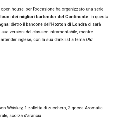
el open house, per l’occasione ha organizzato una serie
lcuni dei migliori bartender del Continente
. In questa
agna:
dietro il bancone dell’
Hoxton di Londra
ci sarà
e sue versioni del classico intramontabile, mentre
 bartender inglese, con la sua drink list a tema
Old
on Whiskey, 1 zolletta di zucchero, 3 gocce Aromatic
rale, scorza d’arancia