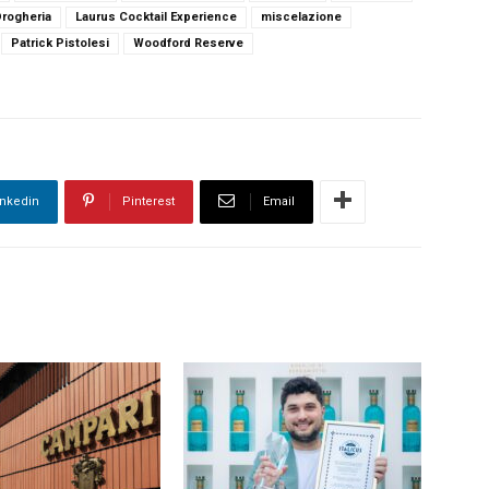
Drogheria
Laurus Cocktail Experience
miscelazione
Patrick Pistolesi
Woodford Reserve
inkedin
Pinterest
Email