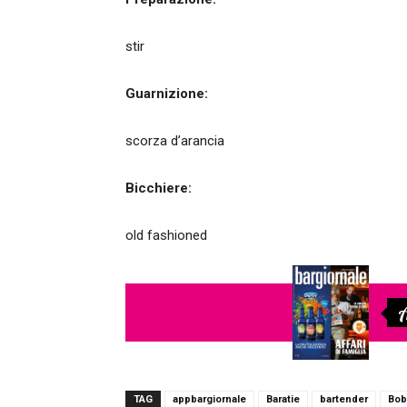
stir
Guarnizione:
scorza d’arancia
Bicchiere:
old fashioned
A
TAG
appbargiornale
Baratie
bartender
Bob