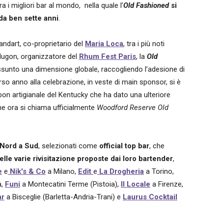
a i migliori bar al mondo, nella quale l’
Old Fashioned
si
da ben sette anni
.
Landart, co-proprietario del
Maria Loca
, tra i più noti
e Hugon, organizzatore del
Rhum Fest Paris
, la
Old
sunto una dimensione globale, raccogliendo l’adesione di
so anno alla celebrazione, in veste di main sponsor, si è
urbon artigianale del Kentucky che ha dato una ulteriore
he ora si chiama ufficialmente
Woodford Reserve Old
a Nord a Sud
, selezionati come
official top bar
, che
nelle varie rivisitazione proposte dai loro bartender
,
e
e
Nik's & Co
a Milano,
Edit
e
La Drogheria
a Torino,
a,
Funi
a Montecatini Terme (Pistoia),
Il Locale
a Firenze,
ar
a Bisceglie (Barletta-Andria-Trani) e
Laurus Cocktail