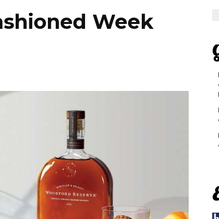
 Fashioned Week
G