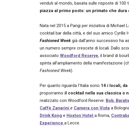
venduti al mondo, basata sulle risposte di 100 tr
piazza al primo posto: un primato che dura 
Nata nel 2015 a Parigi per iniziativa di Michael 
cocktail bar della città, e del suo amico Cyrill
Fashioned Week
già dall’anno successivo ha as
un numero sempre crescete di locali. Dallo scor
associato
Woodford Reserve
, il brand di bo
spinta all’ampliamento della manifestazione (c
Fashioned Week
).
Per quanto riguarda l’Italia sono
14 i locali, d
proporranno
il cocktail nella sua classica o 
realizzato con Woodford Reserve:
Bob
,
Barati
Caffè
Zanarini
e
Camera con Vista
a Bologn
Drink Kong
e
Hoxton
Hotel
a Roma,
Contrab
Experience
a Lecce.