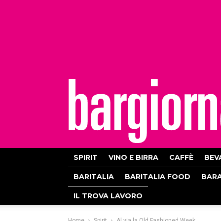
bargiornale
SPIRIT
VINO E BIRRA
CAFFÈ
BEV
BARITALIA
BARITALIA FOOD
BAR
IL TROVA LAVORO
Home
Spirit
Al via la Old Fashioned Week