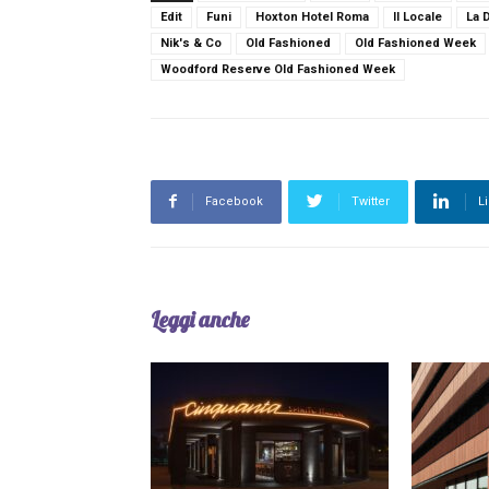
Edit
Funi
Hoxton Hotel Roma
Il Locale
La 
Nik's & Co
Old Fashioned
Old Fashioned Week
Woodford Reserve Old Fashioned Week
Facebook
Twitter
L
Leggi anche