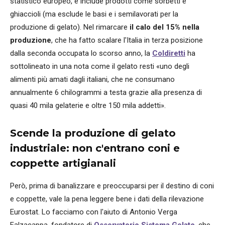
statistico europeo, e include prodotti come sorbetti e
ghiaccioli (ma esclude le basi e i semilavorati per la
produzione di gelato). Nel rimarcare
il calo del 15% nella
produzione
, che ha fatto scalare l'Italia in terza posizione
dalla seconda occupata lo scorso anno, la
Coldiretti
ha
sottolineato in una nota come il gelato resti «uno degli
alimenti più amati dagli italiani, che ne consumano
annualmente 6 chilogrammi a testa grazie alla presenza di
quasi 40 mila gelaterie e oltre 150 mila addetti».
Scende la produzione di gelato
industriale: non c'entrano coni e
coppette artigianali
Però, prima di banalizzare e preoccuparsi per il destino di coni
e coppette, vale la pena leggere bene i dati della rilevazione
Eurostat. Lo facciamo con l'aiuto di Antonio Verga
Falzacappa, fondatore di
Osservatorio Sistema Gelato
, che