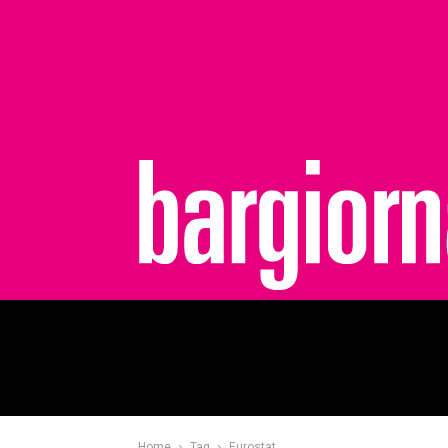
bargiornale
Home
Tag
Eurostat