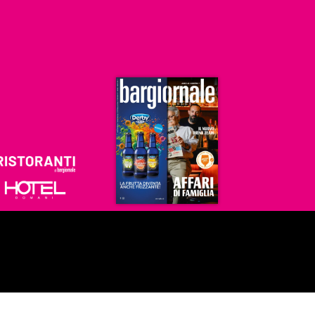
Ristoranti
Hoteldomani