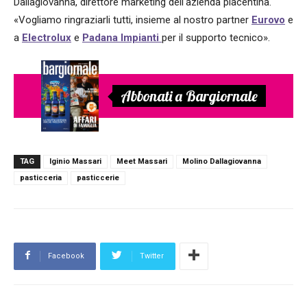
Dallagiovanna, direttore marketing dell'azienda piacentina.
«Vogliamo ringraziarli tutti, insieme al nostro partner
Eurovo
e
a
Electrolux
e
Padana Impianti
per il supporto tecnico».
Abbonati a Bargiornale
TAG
Iginio Massari
Meet Massari
Molino Dallagiovanna
pasticceria
pasticcerie
Facebook
Twitter