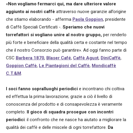
«
Non vogliamo fermarci qui, ma dare ulteriore valore
aggiunto ai nostri caffè
attraverso nuove garanzie all’origine
che stiamo elaborando - afferma
Paola Goppion
, presidente
di Caffè Speciali Certificati -.
Speriamo che nuovi
torrefattori si vogliano unire al nostro gruppo,
per renderlo
più forte e beneficiare della qualità certa e costante nel tempo
che il nostro Consorzio può garantire». Ad oggi fanno parte di
CSC
Barbera 1870
,
Blaser Café
,
Caffè Agust
,
DiniCaffè
,
Goppion Caffè
,
Le Piantagioni del Caffè
,
Mondicaffè
C.T.&M
.
I soci fanno sopralluoghi periodici
e incontrano chi coltiva
ed effettua la prima lavorazione; grazie a ciò il livello di
conoscenza del prodotto e di consapevolezza è veramente
completo.
Il gioco di squadra prosegue con incontri
periodici
: il confronto che ne nasce ha aiutato a migliorare la
qualità dei caffè e delle miscele di ogni torrefattore.
Da