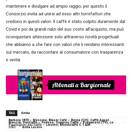
mantenere e divulgare ad ampio raggio; per questo il
Consorzio invita ad unirsi ad esso altri torrefattori che
credono in questi valori. Il caffè è stato colpito duramente dal
Covid e poi da grandi rialzi del suo costo all
’
acquisto, ma può
riconquistare attenzione solo attraverso novità progettuali
che abbiamo a che fare con valori che li rendano interessanti
sul mercato, da raccontare al consumatore con trasparenza
e verità.
Abbonati a Bargiornale
TAG
Amka
Barbera 1870 – Messina; Blaser Café – Berna (CH); Caffè Agust
Brescia; DiniCaffè – Firenze; Goppion Caffè – Preganziol (TV); Le
Piantagioni del Caffè – Livorno; Mondicaffè C.T.&M.
CSC
doña Lucero