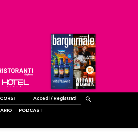
Ristoranti
Hoteldomani
CORSI
Accedi / Registrati
CARIO
PODCAST