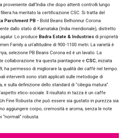
 proveniente dall’India che dopo attenti controlli lungo
 filiera ha meritato la certificazione CSC. Si tratta del
ta Parchment PB -
Bold Beans Belhonnur Corona
ente dallo stato di Karnataka (India meridionale), distretto
agalur. Lo produce
Badra Estate & Industries
di proprietà
en Family a un’altitudine di 900-1100 metri. La varietà è
nya, selezione PB Beans Corona ed è un lavato. La
e collaborazione tra questa piantagione e
CSC
, iniziata
9, ha permesso di migliorare la qualità dei caffè nel tempo.
ipali interventi sono stati applicati sulle metodogie di
a, e sulla definizione dello standard di "ciliegia matura”.
aspetto etico-sociale. Il risultato in tazza è un caffe
 Un Fine Robusta che può essere sia gustato in purezza sia
iono aggiungere corpo, cremosità e aroma, senza le note
 “normali” robusta.