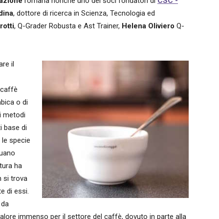
fazione
romana nonché uno dei soci fondatori di
CSC -
dina
, dottore di ricerca in Scienza, Tecnologia ed
otti
, Q-Grader Robusta e Ast Trainer,
Helena Oliviero
Q-
re il
 caffè
abica o di
i metodi
i base di
 le specie
duano
tura ha
 si trova
e di essi.
 da
valore immenso per il settore del caffè, dovuto in parte alla