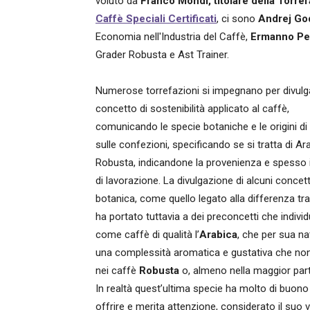
voluto da
Franco Mondi, titolare della Torre
Caffè Speciali Certificati
, ci sono
Andrej Go
Economia nell'Industria del Caffè,
Ermanno Per
Grader Robusta e Ast Trainer.
Numerose torrefazioni si impegnano per divulga
concetto di sostenibilità applicato al caffè,
comunicando le specie botaniche e le origini di
sulle confezioni, specificando se si tratta di Ar
Robusta, indicandone la provenienza e spesso 
di lavorazione. La divulgazione di alcuni concett
botanica, come quello legato alla differenza tra
ha portato tuttavia a dei preconcetti che indivi
come caffè di qualità l’
Arabica
, che per sua na
una complessità aromatica e gustativa che non
nei caffè
Robusta
o, almeno nella maggior part
In realtà quest’ultima specie ha molto di buono
offrire e merita attenzione, considerato il suo 