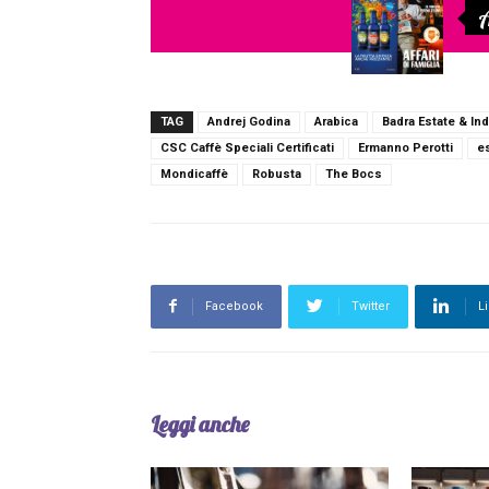
A
TAG
Andrej Godina
Arabica
Badra Estate & In
CSC Caffè Speciali Certificati
Ermanno Perotti
e
Mondicaffè
Robusta
The Bocs
Facebook
Twitter
L
Leggi anche