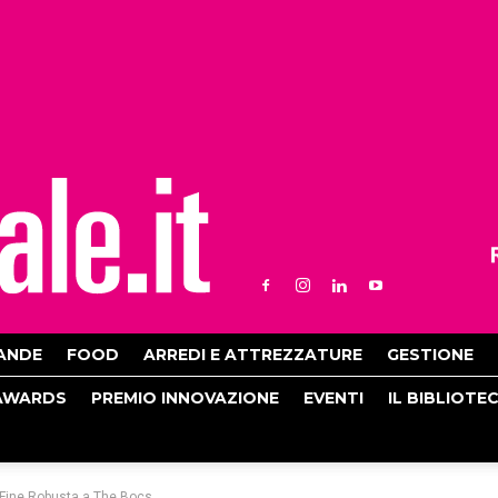
ANDE
FOOD
ARREDI E ATTREZZATURE
GESTIONE
AWARDS
PREMIO INNOVAZIONE
EVENTI
IL BIBLIOTE
 Fine Robusta a The Bocs...