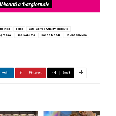
bbonati a Bargiornale
dustries
caffè
CQI- Coffee Quality Institute
spresso
Fine Robusta
Franco Mondi
Helena Oliviero
inkedin
Pinterest
Email