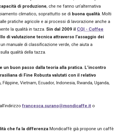
 capacità di produzione
, che ne fanno un’alternativa
mbiamento climatico, soprattutto se di
buona qualità
. Molti
alle pratiche agricole e ai processi di lavorazione anche a
ente la qualità in tazza.
Sin dal 2009 il
CQI - Coffee
lo di valutazione tecnica attraverso l’assaggio dei
o un manuale di classificazione verde, che aiuta a
sulla qualità della tazza.
un buon passo dalla teoria alla pratica. L’incontro
asiliana di Fine Robusta valutati con il relativo
ia, Filippine, Vietnam, Ecuador, Indonesia, Rwanda, Uganda,
ll’indirizzo
francesca.surano@mondicaffe.it
o
lità che fa la differenza
Mondicaffè già propone un caffè