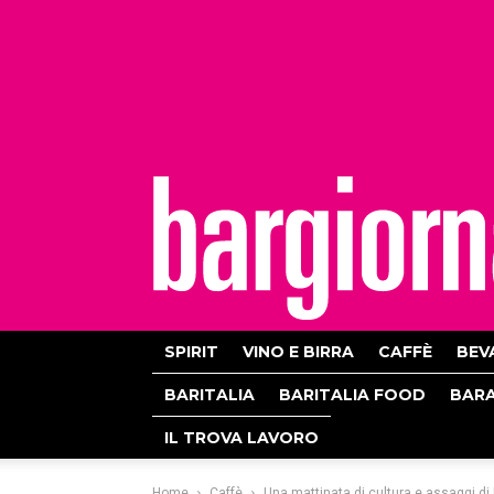
bargiornale
SPIRIT
VINO E BIRRA
CAFFÈ
BEV
BARITALIA
BARITALIA FOOD
BAR
IL TROVA LAVORO
Home
Caffè
Una mattinata di cultura e assaggi di