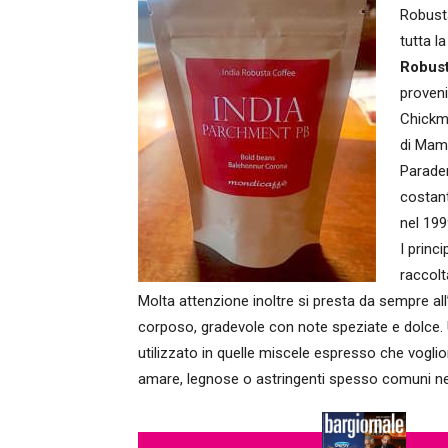
Robusta
tutta la
Robus
proveni
Chickm
di Mamm
Parade
costant
nel 199
I princ
raccolt
Molta attenzione inoltre si presta da sempre all’
corposo, gradevole con note speziate e dolce.
utilizzato in quelle miscele espresso che vogl
amare, legnose o astringenti spesso comuni nei