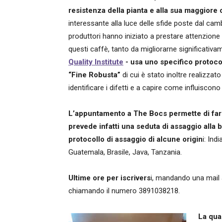
resistenza della pianta e alla sua maggiore
interessante alla luce delle sfide poste dal ca
produttori hanno iniziato a prestare attenzione 
questi caffè, tanto da migliorarne significativam
Quality Institute
- usa uno specifico protocol
“Fine Robusta”
di cui è stato inoltre realizzat
identificare i difetti e a capire come influiscono 
L’appuntamento a The Bocs permette di fare 
prevede infatti una seduta di assaggio alla br
protocollo di assaggio di alcune origin
i: Ind
Guatemala, Brasile, Java, Tanzania.
Ultime ore per iscrivers
i, mandando una mail a
chiamando il numero 3891038218.
La qua