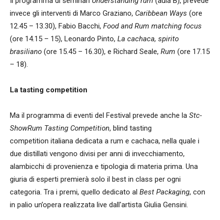
Il programma di seminari
Understanding rum
(aula B), prevede
invece gli interventi di Marco Graziano,
Caribbean Ways
(ore
12.45 – 13.30), Fabio Bacchi,
Food and Rum matching focus
(ore 14.15 – 15), Leonardo Pinto,
La cachaca, spirito
brasiliano
(ore 15.45 – 16.30), e Richard Seale,
Rum
(ore 17.15
– 18).
La tasting competition
Ma il programma di eventi del Festival prevede anche la
Stc-
ShowRum Tasting Competition
, blind tasting
competition italiana dedicata a rum e cachaca, nella quale i
due distillati vengono divisi per anni di invecchiamento,
alambicchi di provenienza e tipologia di materia prima. Una
giuria di esperti premierà solo il best in class per ogni
categoria. Tra i premi, quello dedicato al
Best Packaging
, con
in palio un’opera realizzata live dall'artista Giulia Gensini.