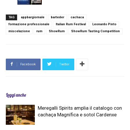
TAG
appbargiornale
barteder
cachaca
formazione professionale
Italian Rum Festival
Leonardo Pinto
miscelazione
rum
ShowRum
ShowRum Tasting Competition
Facebook
Twitter
Leggi anche
Meregalli Spirits amplia il catalogo con
cachaça Magnífica e sotol Cardenxe