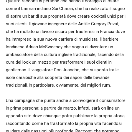
Quattro racconti di persone che hanno il coraggio di osare,
come il barman indiano Sai Charan, che ha realizzato il sogno
di aprire un bar di sua proprietà dove creare cocktail unici per i
suoi clienti. Il giovane ingegnere delle Antille Gregory Privat,
che ha mollato un lavoro sicuro per trasferirsi in Francia dove
ha intrapreso la sua nuova carriera di musicista. Il barbiere
londinese Adrian McSweeney che sogna di diventare un
ambasciatore della cultura inglese tradizionale, facendo della
cura del look un mezzo per trasformare i suoi clienti in
gentleman. Il viaggiatore Don Juancho, che si sposta tra le
isole caraibiche alla scoperta dei sapori delle bevande
tradizionali, in particolare, ovviamente, dei migliori rum.
Una campagna che punta anche a coinvolgere il consumatore
in prima persona: a partire da marzo, infatti, sarà on line un
apposito sito dove chiunque potrà pubblicare la propria storia,
raccontando come ha trasformato la propria vita facendosi
guidare dalle passioni più profonde. Racconti che potranno