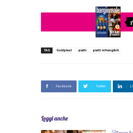
A
TAG
Goldplast
piatti
piatti infrangibili
Facebook
Twitter
L
Leggi anche