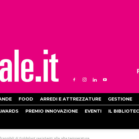
ANDE
FOOD
ARREDI E ATTREZZATURE
GESTIONE
AWARDS
PREMIO INNOVAZIONE
EVENTI
IL BIBLIOTE
nfrangibili di Goldplast resistenti alle alte temperature