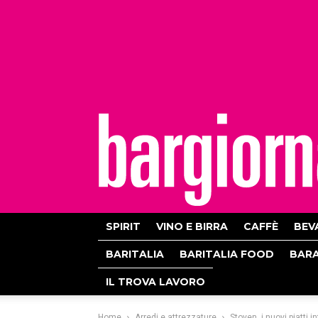
bargiornale
SPIRIT
VINO E BIRRA
CAFFÈ
BEV
BARITALIA
BARITALIA FOOD
BAR
IL TROVA LAVORO
Home
Arredi e attrezzature
Stoven, i nuovi piatti i