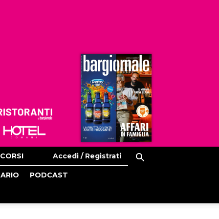
Ristoranti
Hoteldomani
CORSI
Accedi / Registrati
CARIO
PODCAST