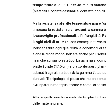
temperatura di 200 °C per 45 minuti consec
(Materiali e oggetti destinati al contatto con gli 
Ma la resistenza alle alte temperature non è l’
uniscono
la resistenza ai lavaggi
, la gamma è
lavastoviglie professionali
, e l‘infrangibilità.
Ro
lunghi cicli di utilizzo
, con conseguenti vanta
indispensabile ogni qual volta le condizioni di s
e che la rende molto indicata anche per il servi
neanche sul piano estetico. La gamma si com
piatto fondo
(17,5 cm) e
piatto dessert
(diam
abbinabili agli altri articoli della gamma
Tablete
durevoli. Tre tipologie di piatto che rappresent
svilupparsi in molteplici forme e campi di appli
Altro aspetto non trascurato da Golplast è il risp
delle materie prime.