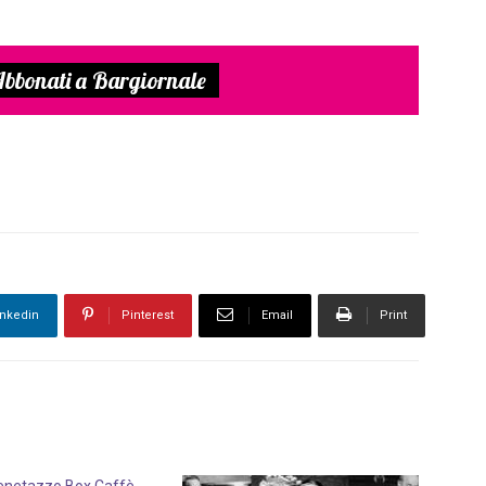
bbonati a Bargiornale
inkedin
Pinterest
Email
Print