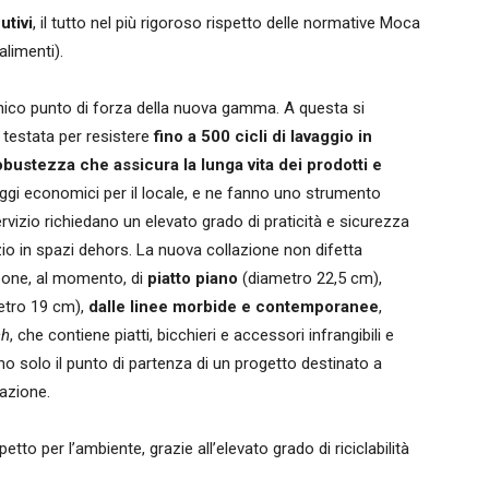
utivi
, il tutto nel più rigoroso rispetto delle normative Moca
alimenti).
unico punto di forza della nuova gamma. A questa si
 testata per resistere
fino a 500 cicli di lavaggio in
bustezza che assicura la lunga vita dei prodotti e
ggi economici per il locale, e ne fanno uno strumento
ervizio richiedano un elevato grado di praticità e sicurezza
zio in spazi dehors. La nuova collazione non difetta
pone, al momento, di
piatto piano
(diametro 22,5 cm),
etro 19 cm),
dalle linee morbide e contemporanee
,
ch
, che contiene piatti, bicchieri e accessori infrangibili e
ano solo il punto di partenza di un progetto destinato a
cazione.
etto per l’ambiente, grazie all’elevato grado di riciclabilità