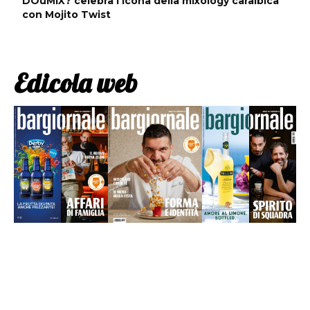
DOuMIX? celebra l’icona della mixology caraibica
con Mojito Twist
Edicola web