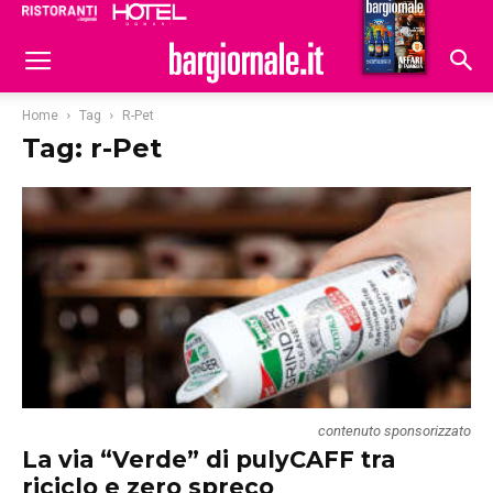
Ristoranti
Hoteldomani
Home
Tag
R-Pet
Tag: r-Pet
contenuto sponsorizzato
La via “Verde” di pulyCAFF tra
riciclo e zero spreco