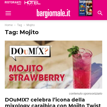
Ristoranti
Hoteldomani
Home
Tag
Mojito
Tag: Mojito
contenuto sponsorizzato
DOuMIX? celebra l’icona della
mixology caraibica con Mojito Twist