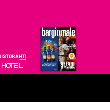
Ristoranti
Hoteldomani