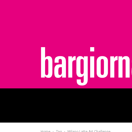
bargiornale
Home
Tag
Milano Latte Art Challenge