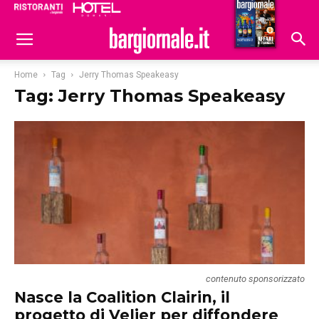
Ristoranti
Hoteldomani
Home
Tag
Jerry Thomas Speakeasy
Tag: Jerry Thomas Speakeasy
contenuto sponsorizzato
Nasce la Coalition Clairin, il
progetto di Velier per diffondere