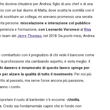
 che doveva chiudersi per Andrea, figlio di uno chef e di una
io con un bar diurno di Malta, dove scatta la scintilla con il
di sostituire un collega, mi avevano promesso una serata
uanta persone:
miscelazione e interazione col pubblico
esperienza e formazione,
con Leonardo Veronesi
al
Riva
am team del
Jerry Thomas
, nel 2018. Da pochi mesi, Andrea
combattuto con il pregiudizio di chi vede il bancone come
Ma la professione sta cambiando aspetto, è vista meglio. Il
hi davvero è innamorato di questo lavoro spinge per
 per alzare la qualità di tutto il movimento
. Per noi più
petto al passato, ma serve forse ancora più passione,
fanno i conti».
rpretare il ruolo di bartender c'è eccome: «
Umiltà
,
o
. Credo sia fondamentale capire che in fondo non