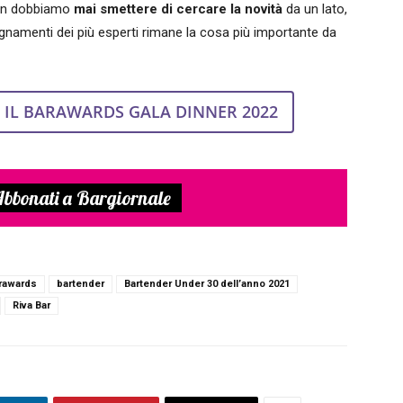
Non dobbiamo
mai smettere di cercare la novità
da un lato,
segnamenti dei più esperti rimane la cosa più importante da
R IL BARAWARDS GALA DINNER 2022
bbonati a Bargiornale
rawards
bartender
Bartender Under 30 dell’anno 2021
Riva Bar