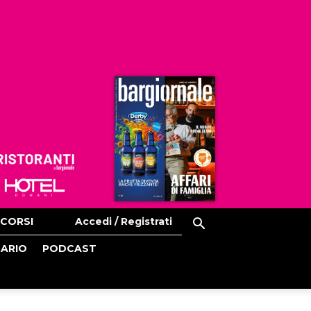
Ristoranti
Hoteldomani
CORSI
Accedi / Registrati
CARIO
PODCAST