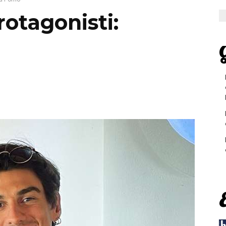
rotagonisti:
G