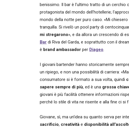
benissimo. Il bar è l'ultimo tratto di un cerchio
protagonista del mondo dell'hotellerie; l'approcc
mondo della notte per puro caso. «Mi chiesero 
tranquilla. Si rivelò un pool party di centocinq
mi stregarono
», e da allora un crescendo di 
Bar
di Riva del Garda, e soprattutto con il dre
è
brand ambassador
per
Diageo
.
I giovani bartender hanno storicamente sempre 
un ripiego, e non una possibilità di carriera: «
consumatore si è formato a sua volta, quindi
c
sapere sempre di più
, ed è una
grossa chiave
giovani è più facilità ottenere informazioni ris
perché lo stile di vita ne risente e alla fine ci si 
Giovane, sì, ma un'idea su quanto serva per inte
sacrificio
,
creatività
e
disponibilità all'ascolt