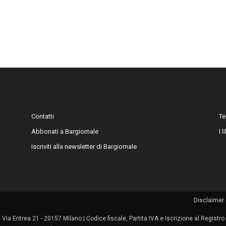
Contatti
Te
Abbonati a Bargiornale
I 
Iscriviti alla newsletter di Bargiornale
Disclaimer 
le Via Eritrea 21 - 20157 Milano | Codice fiscale, Partita IVA e Iscrizione al Regis