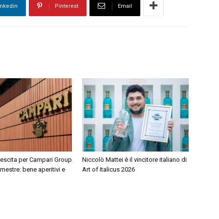
inkedin
Pinterest
Email
rescita per Campari Group
Niccolò Mattei è il vincitore italiano di
mestre: bene aperitivi e
Art of Italicus 2026