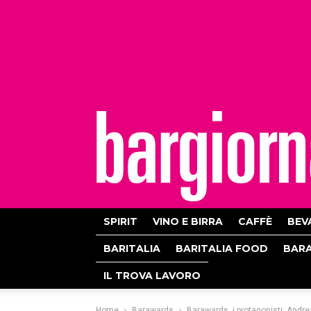
bargiornale
SPIRIT
VINO E BIRRA
CAFFÈ
BEV
BARITALIA
BARITALIA FOOD
BAR
IL TROVA LAVORO
Home
Barawards
Barawards, i protagonisti: Andr