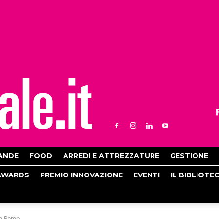
ANDE
FOOD
ARREDI E ATTREZZATURE
GESTIONE
AWARDS
PREMIO INNOVAZIONE
EVENTI
IL BIBLIOTE
ea Pomo