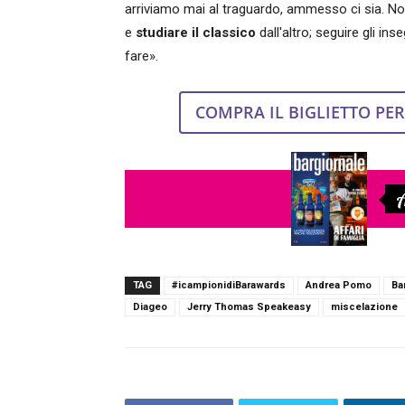
arriviamo mai al traguardo, ammesso ci sia. 
e
studiare il classico
dall'altro; seguire gli in
fare».
COMPRA IL BIGLIETTO PE
A
TAG
#icampionidiBarawards
Andrea Pomo
Ba
Diageo
Jerry Thomas Speakeasy
miscelazione