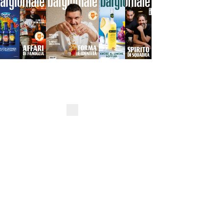
#iofacciodipiù