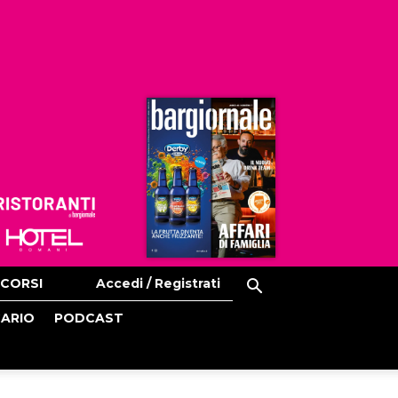
Ristoranti
Hoteldomani
CORSI
Accedi / Registrati
CARIO
PODCAST