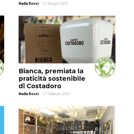
Nadia Rossi
-
17 Giugno 2021
#iofacciodipiù
Bianca, premiata la
praticità sostenibile
di Costadoro
Nadia Rossi
-
17 Febbraio 2021