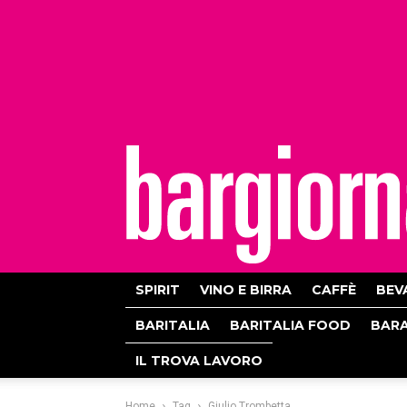
bargiornale
SPIRIT
VINO E BIRRA
CAFFÈ
BEV
BARITALIA
BARITALIA FOOD
BAR
IL TROVA LAVORO
Home
Tag
Giulio Trombetta