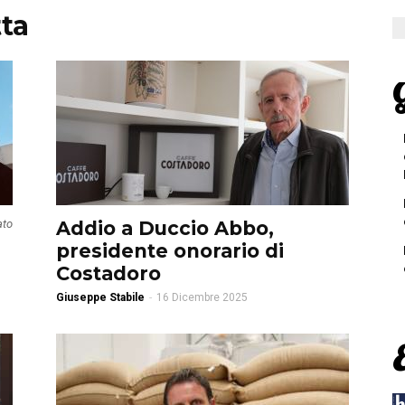
ta
G
ato
Addio a Duccio Abbo,
presidente onorario di
Costadoro
Giuseppe Stabile
-
16 Dicembre 2025