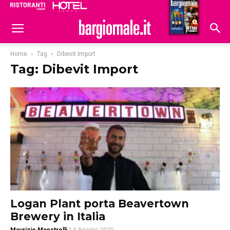
Ristoranti
Hoteldomani
Home
Tag
Dibevit Import
Tag: Dibevit Import
Logan Plant porta Beavertown
Brewery in Italia