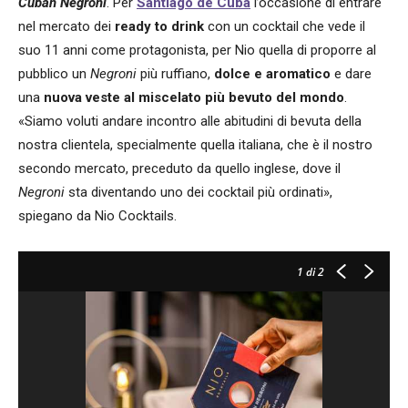
Cuban Negroni
. Per
Santiago de Cuba
l’occasione di entrare
nel mercato dei
ready to drink
con un cocktail che vede il
suo 11 anni come protagonista, per Nio quella di proporre al
pubblico un
Negroni
più ruffiano,
dolce e aromatico
e dare
una
nuova veste al miscelato più bevuto del mondo
.
«Siamo voluti andare incontro alle abitudini di bevuta della
nostra clientela, specialmente quella italiana, che è il nostro
secondo mercato, preceduto da quello inglese, dove il
Negroni
sta diventando uno dei cocktail più ordinati»,
spiegano da Nio Cocktails.
1
di 2