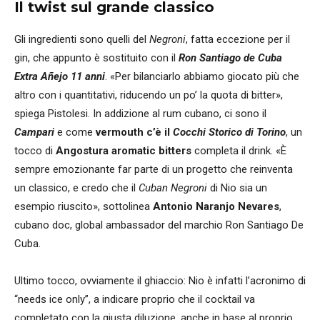
Il twist sul grande classico
Gli ingredienti sono quelli del
Negroni
, fatta eccezione per il
gin, che appunto è sostituito con il
Ron Santiago de Cuba
Extra Añejo 11 anni
. «Per bilanciarlo abbiamo giocato più che
altro con i quantitativi, riducendo un po’ la quota di bitter»,
spiega Pistolesi. In addizione al rum cubano, ci sono il
Campari
e come
vermouth c’è il
Cocchi Storico di Torino
, un
tocco di
Angostura aromatic bitters
completa il drink. «È
sempre emozionante far parte di un progetto che reinventa
un classico, e credo che il
Cuban Negroni
di Nio sia un
esempio riuscito», sottolinea
Antonio Naranjo Nevares
,
cubano doc, global ambassador del marchio Ron Santiago De
Cuba.
Ultimo tocco, ovviamente il ghiaccio: Nio è infatti l’acronimo di
“needs ice only”, a indicare proprio che il cocktail va
completato con la giusta diluzione, anche in base al proprio