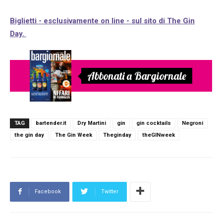
Biglietti - esclusivamente on line - sul sito di The Gin
Day.
Abbonati a Bargiornale
TAG
bartender.it
Dry Martini
gin
gin cocktails
Negroni
the gin day
The Gin Week
Theginday
theGINweek
Facebook
Twitter