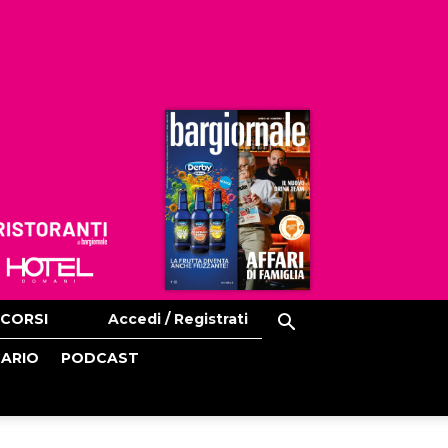
Ristoranti
Hoteldomani
CORSI
Accedi / Registrati
CARIO
PODCAST