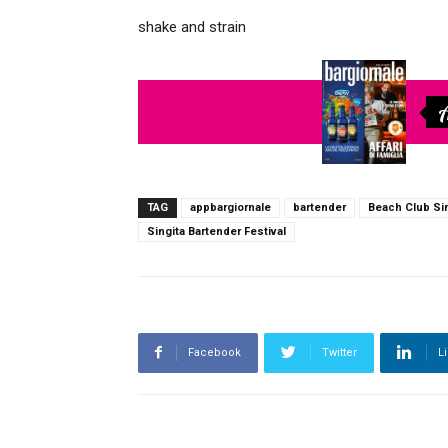
shake and strain
A
TAG
appbargiornale
bartender
Beach Club Si
Singita Bartender Festival
Facebook
Twitter
L