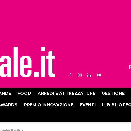
ANDE
FOOD
ARREDI E ATTREZZATURE
GESTIONE
AWARDS
PREMIO INNOVAZIONE
EVENTI
IL BIBLIOTE
rtender Festival