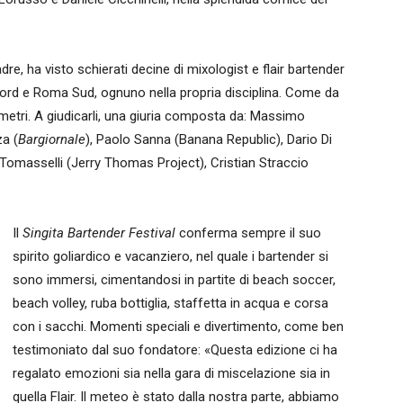
re, ha visto schierati decine di mixologist e flair bartender
 Nord e Roma Sud, ognuno nella propria disciplina. Come da
ametri. A giudicarli, una giuria composta da: Massimo
za (
Bargiornale
), Paolo Sanna (Banana Republic), Dario Di
Tomasselli (Jerry Thomas Project), Cristian Straccio
Il
Singita Bartender Festival
conferma sempre il suo
spirito goliardico e vacanziero, nel quale i bartender si
sono immersi, cimentandosi in partite di beach soccer,
beach volley, ruba bottiglia, staffetta in acqua e corsa
con i sacchi. Momenti speciali e divertimento, come ben
testimoniato dal suo fondatore: «Questa edizione ci ha
regalato emozioni sia nella gara di miscelazione sia in
quella Flair. Il meteo è stato dalla nostra parte, abbiamo