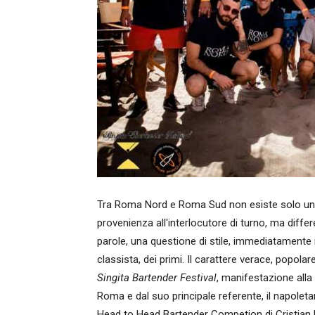
Tra Roma Nord e Roma Sud non esiste solo una 
provenienza all'interlocutore di turno, ma differen
parole, una questione di stile, immediatamente r
classista, dei primi. Il carattere verace, popolar
Singita Bartender Festival
, manifestazione alla
Roma e dal suo principale referente, il napol
Head to Head Bartender Competion di Cristian Lo