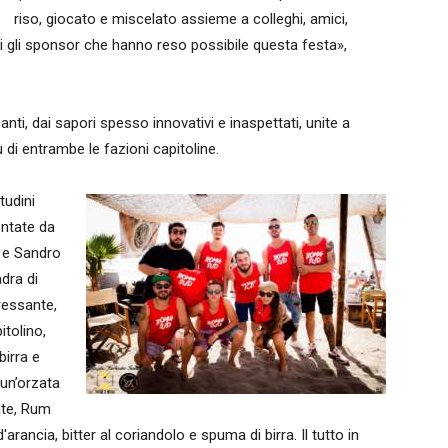
riso, giocato e miscelato assieme a colleghi, amici,
ti gli sponsor che hanno reso possibile questa festa»,
nti, dai sapori spesso innovativi e inaspettati, unite a
ù di entrambe le fazioni capitoline.
tudini
ontate da
o e Sandro
dra di
ressante,
itolino,
birra e
 un’orzata
ate, Rum
rancia, bitter al coriandolo e spuma di birra. Il tutto in