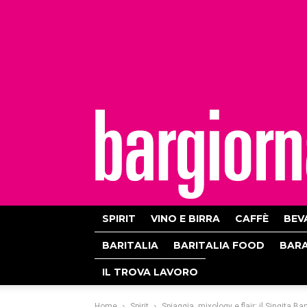
bargiornale
SPIRIT
VINO E BIRRA
CAFFÈ
BEV
BARITALIA
BARITALIA FOOD
BAR
IL TROVA LAVORO
Home
Spirit
Spiaggia, mixology e flair: il Singita Ba