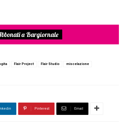
bbonati a Bargiornale
ngita
Flair Project
Flair Studio
miscelazione
inkedin
Pinterest
Email