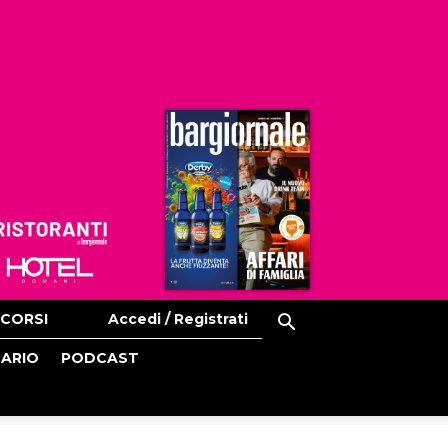
Ristoranti
Hoteldomani
CORSI
Accedi / Registrati
CARIO
PODCAST