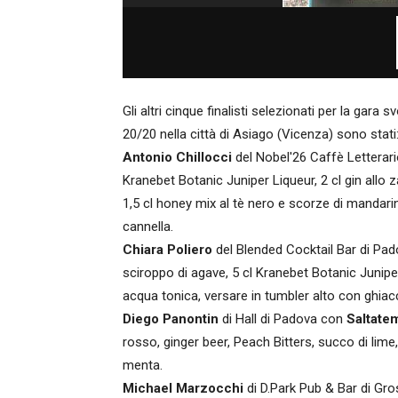
Gli altri cinque finalisti selezionati per la ga
20/20 nella città di Asiago (Vicenza) sono stati
Antonio Chillocci
del Nobel'26 Caffè Letterar
Kranebet Botanic Juniper Liqueur, 2 cl gin allo 
1,5 cl honey mix al tè nero e scorze di mandar
cannella.
Chiara Poliero
del Blended Cocktail Bar di Pa
sciroppo di agave, 5 cl Kranebet Botanic Juniper L
acqua tonica, versare in tumbler alto con ghiac
Diego Panontin
di Hall di Padova con
Saltate
rosso, ginger beer, Peach Bitters, succo di lime,
menta.
Michael Marzocchi
di D.Park Pub & Bar di Gr