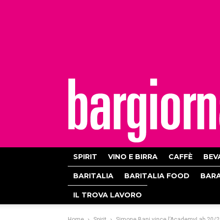
bargiornale
SPIRIT
VINO E BIRRA
CAFFÈ
BEV
BARITALIA
BARITALIA FOOD
BAR
IL TROVA LAVORO
Home
Spirit
Simone Bani vince l’AcademyLab 20/20