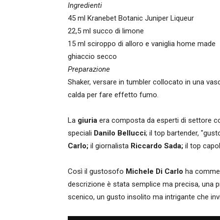
Ingredienti
45 ml Kranebet Botanic Juniper Liqueur
22,5 ml succo di limone
15 ml sciroppo di alloro e vaniglia home made
ghiaccio secco
Preparazione
Shaker, versare in tumbler collocato in una vas
calda per fare effetto fumo.
La
giuria
era composta da esperti di settore co
speciali
Danilo Bellucci
; il top bartender, "gu
Carlo;
il giornalista
Riccardo Sada;
il top cap
Così il gustosofo
Michele Di Carlo
ha commenta
descrizione è stata semplice ma precisa, una pr
scenico, un gusto insolito ma intrigante che inv