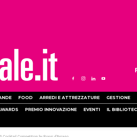
ANDE
FOOD
ARREDI E ATTREZZATURE
GESTIONE
AWARDS
PREMIO INNOVAZIONE
EVENTI
IL BIBLIOTE
 Cocktail Competition by Rossi d’Asiago