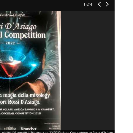
1
di 4
poster del concorso AkademyLab 20:20 Cocktail Competition by Rossi d'Asiago