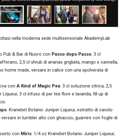
ra svoltasi nella moderna sede multisensoriale AkademyLab
:
io Pub & Bar di Nuoro con
Passo dopo Passo
: 3 cl
zafferano, 2,5 cl shrub di ananas grigliata, mango e cannella,
ino home made, versare in calice con una spolverata di
dova con
A Kind of Magic Pea
: 3 cl soluzione citrica, 2,5
iqueur, 3 cl infuso di per tea flore e lavanda, fill up di
cio.
mpo
: Kranebet Botanic Juniper Liqueur, estratto di cavolo
 versare in tumbler alto con ghiaccio, guarnire con foglie di
osseto con
Miris
: 1/4 oz Kranebet Botanic Juniper Liqueur,