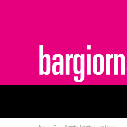
bargiornale
Home
Tag
Kranebet Botanic Juniper Liqueur