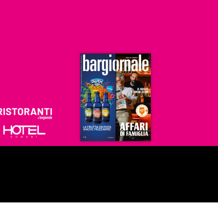
Ristoranti
Hoteldomani