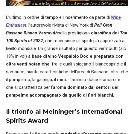
Il whisky Segretario di Stato, 5 ampolle d'oro di Spirito Autoctono
L’ultimo in ordine di tempo è l’inserimento da parte di
Wine
Enthusiast
, l’autorevole rivista di New York di
Poli Gran
Bassano Bianco Vermouth
nella prestigiosa
classifica dei
Top
100 Spirits of 2022
,
che recensisce gli spiriti più apprezzati a
livello mondiale. Un grande risultato per questo vermouth (alc
18% in vol) a
base di vino Vespaiolo Doc e preparato con
oltre venti botaniche
, fra le quali spiccano il biancospino e il
sambuco, piante caratteristiche dell’area di Bassano, oltre che
il pompelmo, la galanga, il mirto, l’arancio dolce e amaro, e
che si caratterizza per l’
aroma dominato dai sentori del
pompelmo accompagnato da quello di fiori bianchi
.
Il trionfo al Meininger’s International
Spirits Award
Premio che fa il paio con la
medaglia d’argento
conquistata