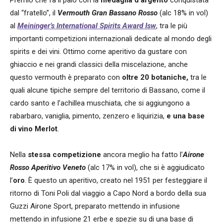
dal “fratello”, il
Vermouth Gran Bassano Rosso
(alc 18% in vol)
al
Meininger’s International Spirits Award Isw
, tra le più
importanti competizioni internazionali dedicate al mondo degli
spirits e dei vini. Ottimo come aperitivo da gustare con
ghiaccio e nei grandi classici della miscelazione, anche
questo vermouth è preparato con
oltre 20 botaniche,
tra le
quali alcune tipiche sempre del territorio di Bassano, come il
cardo santo e l’achillea muschiata, che si aggiungono a
rabarbaro, vaniglia, pimento, zenzero e liquirizia,
e una base
di vino Merlot
.
Nella
stessa competizione
ancora meglio ha fatto l’
Airone
Rosso Aperitivo
Veneto
(alc 17% in vol), che si è aggiudicato
l’
oro
. È questo un aperitivo, creato nel 1951 per festeggiare il
ritorno di Toni Poli dal viaggio a Capo Nord a bordo della sua
Guzzi Airone Sport, preparato mettendo in infusione
mettendo in infusione 21 erbe e spezie su di una base di