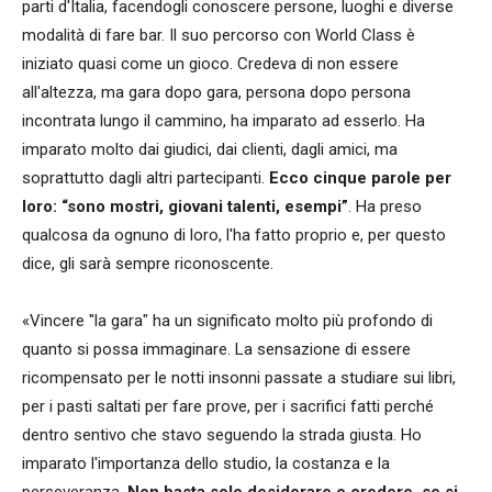
parti d'Italia, facendogli conoscere persone, luoghi e diverse
modalità di fare bar. Il suo percorso con World Class è
iniziato quasi come un gioco. Credeva di non essere
all'altezza, ma gara dopo gara, persona dopo persona
incontrata lungo il cammino, ha imparato ad esserlo. Ha
imparato molto dai giudici, dai clienti, dagli amici, ma
soprattutto dagli altri partecipanti.
Ecco cinque parole per
loro: “sono mostri, giovani talenti, esempi”
. Ha preso
qualcosa da ognuno di loro, l'ha fatto proprio e, per questo
dice, gli sarà sempre riconoscente.
«Vincere "la gara" ha un significato molto più profondo di
quanto si possa immaginare. La sensazione di essere
ricompensato per le notti insonni passate a studiare sui libri,
per i pasti saltati per fare prove, per i sacrifici fatti perché
dentro sentivo che stavo seguendo la strada giusta. Ho
imparato l'importanza dello studio, la costanza e la
perseveranza.
Non basta solo desiderare o credere, se si