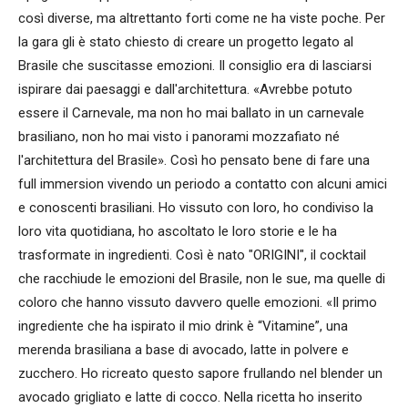
così diverse, ma altrettanto forti come ne ha viste poche. Per
la gara gli è stato chiesto di creare un progetto legato al
Brasile che suscitasse emozioni. Il consiglio era di lasciarsi
ispirare dai paesaggi e dall'architettura. «Avrebbe potuto
essere il Carnevale, ma non ho mai ballato in un carnevale
brasiliano, non ho mai visto i panorami mozzafiato né
l'architettura del Brasile». Così ho pensato bene di fare una
full immersion vivendo un periodo a contatto con alcuni amici
e conoscenti brasiliani. Ho vissuto con loro, ho condiviso la
loro vita quotidiana, ho ascoltato le loro storie e le ha
trasformate in ingredienti. Così è nato "ORIGINI", il cocktail
che racchiude le emozioni del Brasile, non le sue, ma quelle di
coloro che hanno vissuto davvero quelle emozioni. «Il primo
ingrediente che ha ispirato il mio drink è “Vitamine”, una
merenda brasiliana a base di avocado, latte in polvere e
zucchero. Ho ricreato questo sapore frullando nel blender un
avocado grigliato e latte di cocco. Nella ricetta ho inserito