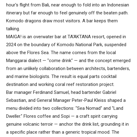
hour's flight from Bali, near enough to fold into an Indonesian
itinerary but far enough to feel genuinely off the beaten path.
Komodo dragons draw most visitors. A bar keeps them
talking.
MAIGA! is an overwater bar at TA'AKTANA resort, opened in
2024 on the boundary of Komodo National Park, suspended
above the Flores Sea. The name comes from the local
Manggarai dialect — "come drink" — and the concept emerged
from an unlikely collaboration between architects, bartenders,
and marine biologists. The result is equal parts cocktail
destination and working coral reef restoration project.
Bar manager Ferdinand Samuel, head bartender Gabriel
Sebastian, and General Manager Peter-Paul Kleiss shaped a
menu divided into two collections: "Sea Nomad" and "Land
Dweller." Flores coffee and Sopi — a craft spirit carrying
genuine volcanic terroir — anchor the drink list, grounding it in
a specific place rather than a generic tropical mood. The