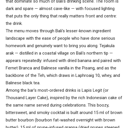
that dominate so much of Bali's drinking scene. The room is
dark and spare — almost cave-like — with focused lighting
that puts the only thing that really matters front and centre:
the drink.
The menu moves through Bali's lesser-known ingredient
landscape with the ease of people who have done serious
homework and genuinely want to bring you along. Tejakula
arak — distilled in a coastal village on Bali's northern tip —
appears repeatedly: infused with dried banana and paired with
Fernet Branca and Balinese vanilla in the Pisang, and as the
backbone of the Teh, which draws in Laphroaig 10, whey, and
Balinese black tea.
Among the bar's most-ordered drinks is Lapis Legit (or
Thousand Layer Cake), inspired by the rich Indonesian cake of
the same name served during celebrations. This boozy,
bittersweet, and smoky cocktail is built around 15 ml of brown
butter bourbon (bourbon fat-washed overnight with brown
butter), 15 ml of prune-infused grappa (dried prunes steeped