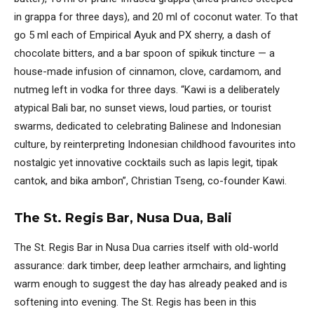
in grappa for three days), and 20 ml of coconut water. To that
go 5 ml each of Empirical Ayuk and PX sherry, a dash of
chocolate bitters, and a bar spoon of spikuk tincture — a
house-made infusion of cinnamon, clove, cardamom, and
nutmeg left in vodka for three days. “Kawi is a deliberately
atypical Bali bar, no sunset views, loud parties, or tourist
swarms, dedicated to celebrating Balinese and Indonesian
culture, by reinterpreting Indonesian childhood favourites into
nostalgic yet innovative cocktails such as lapis legit, tipak
cantok, and bika ambon”, Christian Tseng, co-founder Kawi.
The St. Regis Bar, Nusa Dua, Bali
The St. Regis Bar in Nusa Dua carries itself with old-world
assurance: dark timber, deep leather armchairs, and lighting
warm enough to suggest the day has already peaked and is
softening into evening. The St. Regis has been in this