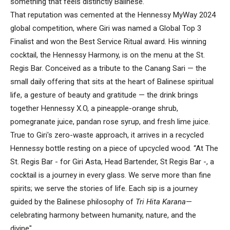
something that feels distinctly Balinese.
That reputation was cemented at the Hennessy MyWay 2024
global competition, where Giri was named a Global Top 3
Finalist and won the Best Service Ritual award. His winning
cocktail, the Hennessy Harmony, is on the menu at the St.
Regis Bar. Conceived as a tribute to the Canang Sari — the
small daily offering that sits at the heart of Balinese spiritual
life, a gesture of beauty and gratitude — the drink brings
together Hennessy X.O, a pineapple-orange shrub,
pomegranate juice, pandan rose syrup, and fresh lime juice.
True to Giri's zero-waste approach, it arrives in a recycled
Hennessy bottle resting on a piece of upcycled wood. “At The
St. Regis Bar - for Giri Asta, Head Bartender, St Regis Bar -, a
cocktail is a journey in every glass. We serve more than fine
spirits; we serve the stories of life. Each sip is a journey
guided by the Balinese philosophy of
Tri Hita Karana
—
celebrating harmony between humanity, nature, and the
divine".