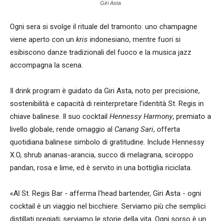
Giri Asta
Ogni sera si svolge il rituale del tramonto: uno champagne
viene aperto con un
kris
indonesiano, mentre fuori si
esibiscono danze tradizionali del fuoco e la musica jazz
accompagna la scena.
Il drink program è guidato da Giri Asta, noto per precisione,
sostenibilità e capacità di reinterpretare l’identità St. Regis in
chiave balinese. Il suo cocktail
Hennessy Harmony
, premiato a
livello globale, rende omaggio al
Canang Sari
, offerta
quotidiana balinese simbolo di gratitudine. Include Hennessy
X.O, shrub ananas-arancia, succo di melagrana, sciroppo
pandan, rosa e lime, ed è servito in una bottiglia riciclata.
«Al St. Regis Bar - afferma l'head bartender, Giri Asta - ogni
cocktail è un viaggio nel bicchiere. Serviamo più che semplici
distillati pregiati; serviamo le storie della vita. Ogni sorso è un