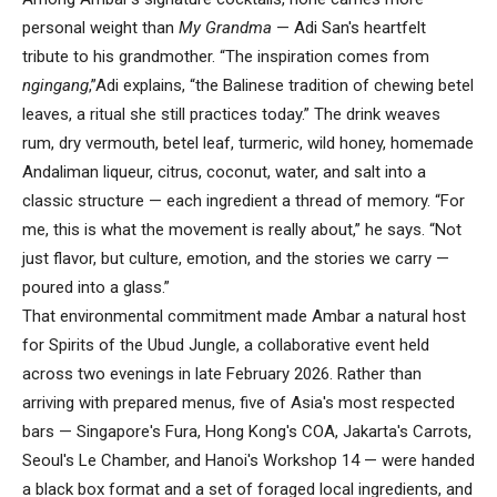
personal weight than
My Grandma
— Adi San's heartfelt
tribute to his grandmother. “The inspiration comes from
ngingang
,”Adi explains, “the Balinese tradition of chewing betel
leaves, a ritual she still practices today.” The drink weaves
rum, dry vermouth, betel leaf, turmeric, wild honey, homemade
Andaliman liqueur, citrus, coconut, water, and salt into a
classic structure — each ingredient a thread of memory. “For
me, this is what the movement is really about,” he says. “Not
just flavor, but culture, emotion, and the stories we carry —
poured into a glass.”
That environmental commitment made Ambar a natural host
for Spirits of the Ubud Jungle, a collaborative event held
across two evenings in late February 2026. Rather than
arriving with prepared menus, five of Asia's most respected
bars — Singapore's Fura, Hong Kong's COA, Jakarta's Carrots,
Seoul's Le Chamber, and Hanoi's Workshop 14 — were handed
a black box format and a set of foraged local ingredients, and