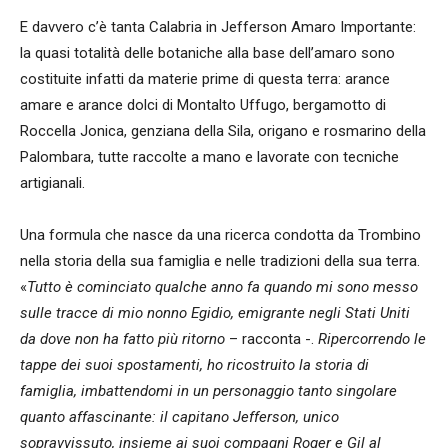
E davvero c’è tanta Calabria in Jefferson Amaro Importante:
la quasi totalità delle botaniche alla base dell’amaro sono
costituite infatti da materie prime di questa terra: arance
amare e arance dolci di Montalto Uffugo, bergamotto di
Roccella Jonica, genziana della Sila, origano e rosmarino della
Palombara, tutte raccolte a mano e lavorate con tecniche
artigianali.
Una formula che nasce da una ricerca condotta da Trombino
nella storia della sua famiglia e nelle tradizioni della sua terra.
«
Tutto è cominciato qualche anno fa quando mi sono messo
sulle tracce di mio nonno Egidio, emigrante negli Stati Uniti
da dove non ha fatto più ritorno
– racconta -.
Ripercorrendo le
tappe dei suoi spostamenti, ho ricostruito la storia di
famiglia, imbattendomi in un personaggio tanto singolare
quanto affascinante: il capitano Jefferson, unico
sopravvissuto, insieme ai suoi compagni Roger e Gil al