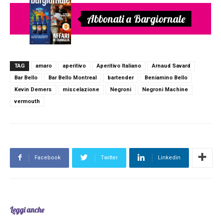
Abbonati a Bargiornale
TAG
amaro
aperitivo
Aperitivo Italiano
Arnaud Savard
Bar Bello
Bar Bello Montreal
bartender
Beniamino Bello
Kevin Demers
miscelazione
Negroni
Negroni Machine
vermouth
Facebook
Twitter
Linkedin
Leggi anche