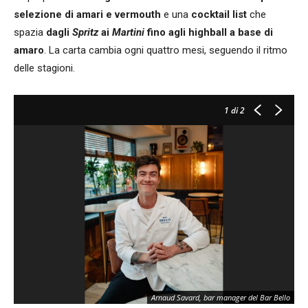
selezione di amari e vermouth
e una
cocktail list
che
spazia
dagli
Spritz
ai
Martini
fino agli highball a base di
amaro
. La carta cambia ogni quattro mesi, seguendo il ritmo
delle stagioni.
1
di 2
Arnaud Savard, bar manager del Bar Bello