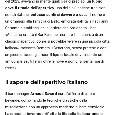
del 2023, avevano in mente qualcosa di preciso:
un luogo
dove il rituale dell'aperitivo
, una delle più antiche tradizioni
sociali italiane,
potesse sentirsi davvero a casa
. Il nome è
un omaggio alla famiglia di Bello, emigrata dall'Italia negli anni
Settanta e stabilitasi nel quartiere che ora ospita il bar.
«Abbiamo creato il Bar Bello per ricreare l’esperienza di un
classico aperitivo, come si potrebbe vivere in una piccola città
italiana», racconta Demers. «Generoso, senza pretese e con
un piccolo tocco glamour. Il tipo di locale dove incontri un
amico alle sei, ti fermi oltre le nove e non ci si sente mai di
fretta».
Il sapore dell'aperitivo italiano
Il bar manager
Arnaud Savard
cura l’offerta di cibo e
bevande, combinando le tecniche classiche della
miscelazione con un approccio moderno al bere conviviale.
La proposta
beverage riflette la filosofia italiana
:
ampia