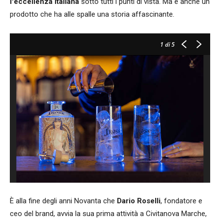
l'eccellenza italiana
sotto tutti i punti di vista. Ma è anche un
prodotto che ha alle spalle una storia affascinante.
1
di 5
È alla fine degli anni Novanta che
Dario Roselli
, fondatore e
ceo del brand, avvia la sua prima attività a Civitanova Marche,