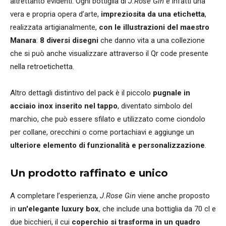
altrettanto evidenti. Ogni bottiglia di
J.Rose Gin
è infatti una
vera e propria opera d’arte,
impreziosita da una etichetta
,
realizzata artigianalmente,
con le illustrazioni del maestro
Manara
:
8 diversi disegni
che danno vita a una collezione
che si può anche visualizzare attraverso il Qr code presente
nella retroetichetta.
Altro dettagli distintivo del pack è il piccolo
pugnale in
acciaio inox inserito nel tappo
, diventato simbolo del
marchio, che può essere sfilato e utilizzato come ciondolo
per collane, orecchini o come portachiavi e aggiunge un
ulteriore elemento di funzionalità e personalizzazione
.
Un prodotto raffinato e unico
A completare l’esperienza,
J.Rose Gin
viene anche proposto
in
un'elegante luxury box
, che include una bottiglia da 70 cl e
due bicchieri, il cui
coperchio si trasforma in un quadro