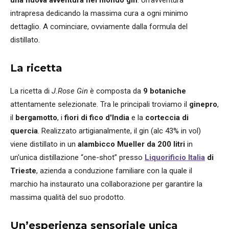
una nuova avventura nel mondo gin
. Un’avventura
intrapresa dedicando la massima cura a ogni minimo
dettaglio. A cominciare, ovviamente dalla formula del
distillato.
La ricetta
La ricetta di
J.Rose Gin
è composta da
9 botaniche
attentamente selezionate. Tra le principali troviamo il
ginepro
,
il
bergamotto
, i
fiori di fico d'India
e la
corteccia di
quercia
. Realizzato artigianalmente, il gin (alc 43% in vol)
viene distillato in un
alambicco Mueller da 200 litri
in
un'unica distillazione “one-shot” presso
Liquorificio Italia
di
Trieste
, azienda a conduzione familiare con la quale il
marchio ha instaurato una collaborazione per garantire la
massima qualità del suo prodotto.
Un’esperienza sensoriale unica