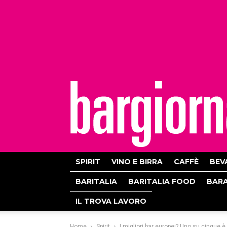
bargiornale
SPIRIT
VINO E BIRRA
CAFFÈ
BEV
BARITALIA
BARITALIA FOOD
BAR
IL TROVA LAVORO
Home
Spirit
I migliori bar europei? Uno su cinque è 