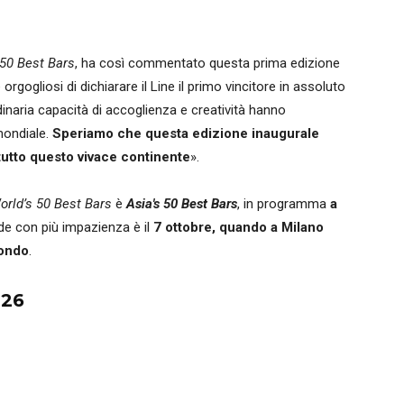
 50 Best Bars
, ha così commentato questa prima edizione
gogliosi di dichiarare il Line il primo vincitore in assoluto
dinaria capacità di accoglienza e creatività hanno
mondiale.
Speriamo che questa edizione inaugurale
tutto questo vivace continente
».
orld’s 50 Best Bars
è
Asia's 50 Best Bars
, in programma
a
ende con più impazienza è il
7 ottobre, quando a Milano
mondo
.
026