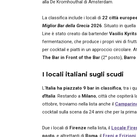
alla De Kromhouthal di Amsterdam.
La classifica include i locali di
22 città europe
Miglior Bar della Grecia
2026
. Situato in quella
Line è stato creato dai bartender
Vasilis Kyrits
fermentazione, che produce i propri vini di frutta,
per cocktail e piatti in un approccio circolare.
The Bar in Front of the Bar
(2° posto),
Barro
I locali italiani sugli scudi
L'
Italia ha piazzato 9 bar in classifica
, tra i qu
d'Italia
. Restando a
Milano
, città che ospiterà 
ottobre, troviamo nella lista anche il
Camparino
cocktail sulla scena da 24 anni che per la prima 
Due i locali di
Firenze
nella lista, il
Locale Fir
posto
, e altrettanti di
Roma
, il
Freni e Frizioni