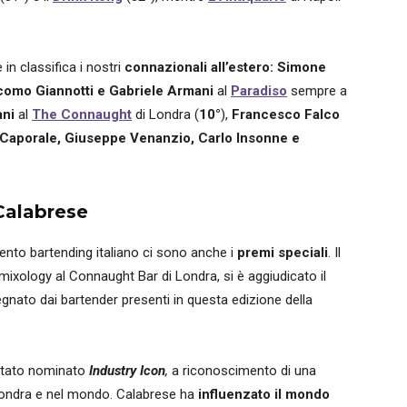
in classifica i nostri
connazionali all’estero: Simone
como Giannotti e Gabriele Armani
al
Paradiso
sempre a
ani
al
The Connaught
di Londra (
10°
),
Francesco Falco
Caporale, Giuseppe Venanzio, Carlo Insonne e
 Calabrese
ento bartending italiano ci sono anche i
premi speciali
. Il
 mixology al Connaught Bar di Londra, si è aggiudicato il
egnato dai bartender presenti in questa edizione della
tato nominato
Industry Icon
,
a riconoscimento di una
 Londra e nel mondo. Calabrese ha
influenzato il mondo