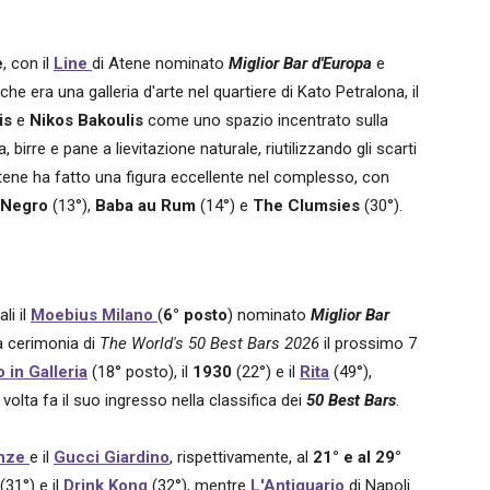
e
, con il
Line
di Atene nominato
Miglior Bar d'Europa
e
 che era una galleria d'arte nel quartiere di Kato Petralona, il
is
e
Nikos Bakoulis
come uno spazio incentrato sulla
 birre e pane a lievitazione naturale, riutilizzando gli scarti
 Atene ha fatto una figura eccellente nel complesso, con
 Negro
(13°),
Baba au Rum
(14°) e
The Clumsies
(30°).
ali il
Moebius Milano
(
6° posto
) nominato
Miglior Bar
la cerimonia di
The
World's 50 Best Bars 2026
il prossimo 7
 in Galleria
(18° posto), il
1930
(22°) e il
Rita
(49°),
volta fa il suo ingresso nella classifica dei
50 Best Bars
.
enze
e il
Gucci Giardino
, rispettivamente, al
21° e al 29°
(31°) e il
Drink Kong
(32°), mentre
L'Antiquario
di Napoli