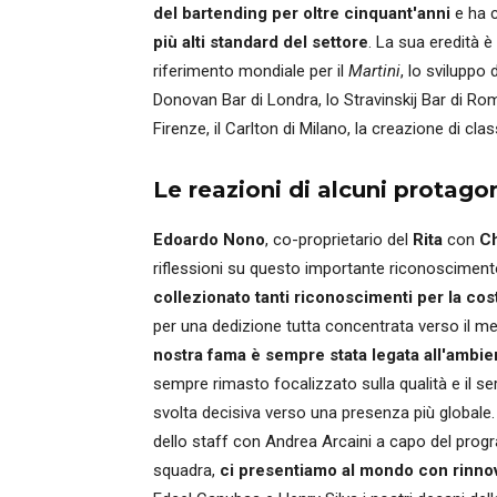
del bartending per oltre cinquant'anni
e ha c
più alti standard del settore
. La sua eredità è 
riferimento mondiale per il
Martini
, lo sviluppo 
Donovan Bar di Londra, lo Stravinskij Bar di Roma
Firenze, il Carlton di Milano, la creazione di cla
Le reazioni di alcuni protagon
Edoardo Nono
, co-proprietario del
Rita
con
Ch
riflessioni su questo importante riconoscimento.
collezionato tanti riconoscimenti per la cost
per una dedizione tutta concentrata verso il me
nostra fama è sempre stata legata all'ambi
sempre rimasto focalizzato sulla qualità e il s
svolta decisiva verso una presenza più globale. Fo
dello staff con Andrea Arcaini a capo del pro
squadra,
ci presentiamo al mondo con rinno