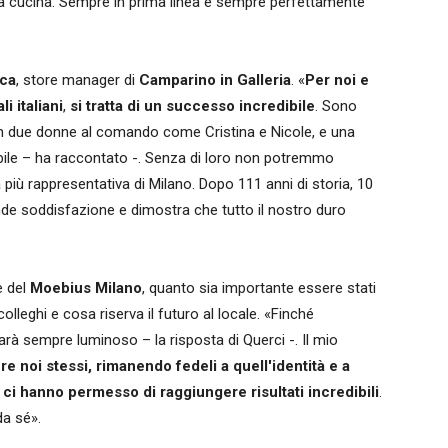
lla cucina. Sempre in prima linea e sempre perfettamente
ca
, store manager di
Camparino in Galleria
. «
Per noi e
i italiani
,
si tratta di un successo incredibile
. Sono
con due donne al comando come Cristina e Nicole, e una
ibile – ha raccontato -. Senza di loro non potremmo
più rappresentativa di Milano. Dopo 111 anni di storia, 10
ande soddisfazione e dimostra che tutto il nostro duro
e del
Moebius Milano
, quanto sia importante essere stati
colleghi e cosa riserva il futuro al locale. «Finché
sarà sempre luminoso – la risposta di Querci -. Il mio
e noi stessi, rimanendo fedeli a quell'identità e a
e ci hanno permesso di raggiungere risultati incredibili
.
da sé».