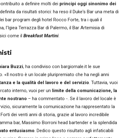
ontribuito a definire molti dei
principi oggi sinonimo dei
definita da risultati storici: ha reso il Duke's Bar una meta di
dei bar program degli hotel Rocco Forte, tra i quali il
, l'Igiea Terrazza Bar di Palermo, il Bar Artemisia di
ssici come il
Breakfast Martini
.
isti
iara Buzzi
, ha condiviso con bargiornale.it le sue
 «Il nostro è un locale pluripremiato che ha negli anni
anza e la qualità del lavoro e del servizio
. Tuttavia, vuoi
rcato interno, vuoi per un
limite della comunicazione, la
ente nostrano
– ha commentato -. Se il lavoro del locale è
ervizio, sicuramente la comunicazione ha rappresentato la
rti dei venti anni di storia, grazie al lavoro incredibile
gramma bar, Massimo Borroni head bartender e la splendida
vato entusiasmo
. Dedico questo risultato agli infaticabili