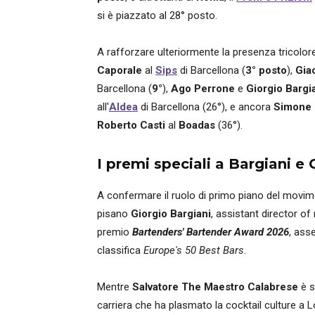
si è piazzato al 28° posto.
A rafforzare ulteriormente la presenza tricolore 
Caporale
al
Sips
di Barcellona (
3° posto
),
Gia
Barcellona (
9°
),
Ago Perrone
e
Giorgio Bargi
all'
Aldea
di Barcellona (26°), e ancora
Simone 
Roberto Casti
al
Boadas
(36°).
I premi speciali a Bargiani e
A confermare il ruolo di primo piano del movim
pisano
Giorgio Bargiani
, assistant director of
premio
Bartenders' Bartender Award 2026
, ass
classifica
Europe's 50 Best Bars
.
Mentre
Salvatore The Maestro Calabrese
è s
carriera che ha plasmato la cocktail culture a