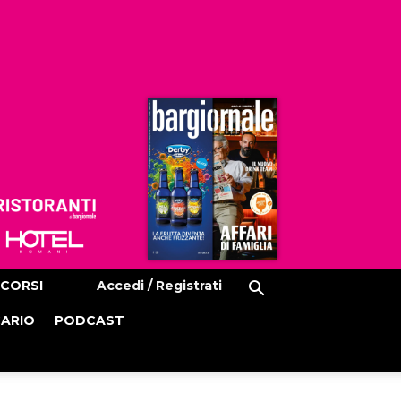
Ristoranti
Hoteldomani
CORSI
Accedi / Registrati
CARIO
PODCAST