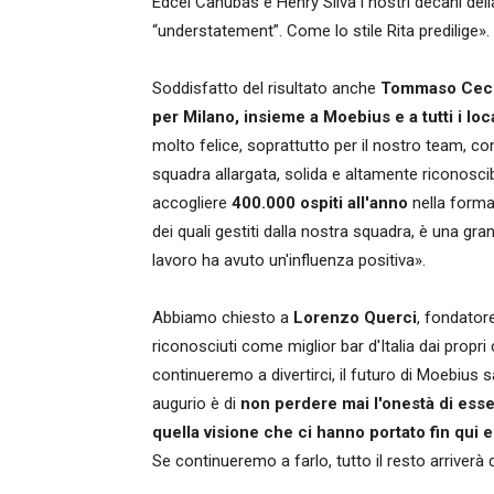
Edcel Canubas e Henry Silva i nostri decani de
“understatement”. Come lo stile Rita predilige».
Soddisfatto del risultato anche
Tommaso Cec
per Milano, insieme a Moebius e a tutti i local
molto felice, soprattutto per il nostro team, 
squadra allargata, solida e altamente riconosc
accogliere
400.000 ospiti all'anno
nella forma 
dei quali gestiti dalla nostra squadra, è una gr
lavoro ha avuto un'influenza positiva».
Abbiamo chiesto a
Lorenzo Querci
, fondator
riconosciuti come miglior bar d'Italia dai propri 
continueremo a divertirci, il futuro di Moebius 
augurio è di
non perdere mai l'onestà di esser
quella visione che ci hanno portato fin qui 
Se continueremo a farlo, tutto il resto arriverà 