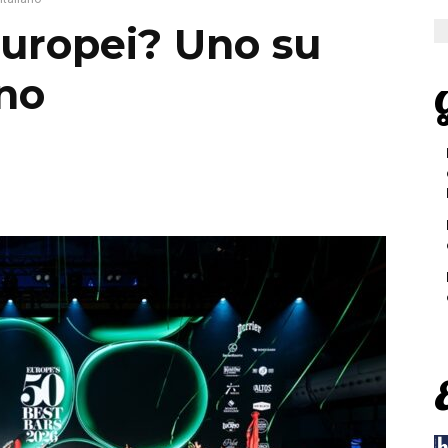
 europei? Uno su
ano
G