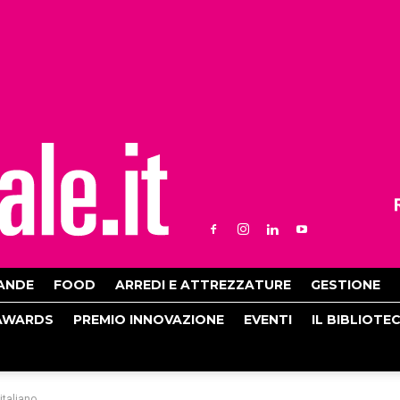
ANDE
FOOD
ARREDI E ATTREZZATURE
GESTIONE
AWARDS
PREMIO INNOVAZIONE
EVENTI
IL BIBLIOTE
italiano