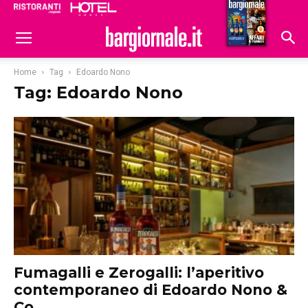
Ristoranti
Hoteldomani
Home
Tag
Edoardo Nono
Tag: Edoardo Nono
Fumagalli e Zerogalli: l’aperitivo
contemporaneo di Edoardo Nono &
Co