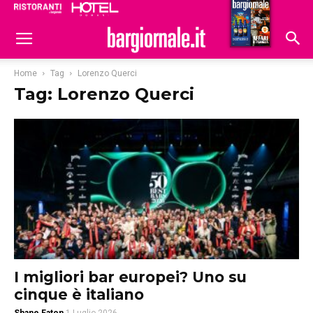
Ristoranti
Hoteldomani
Home
Tag
Lorenzo Querci
Tag: Lorenzo Querci
I migliori bar europei? Uno su
cinque è italiano