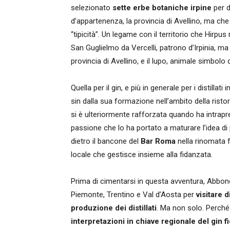
selezionato
sette erbe botaniche irpine
per d
d’appartenenza, la provincia di Avellino, ma ch
“tipicità”. Un legame con il territorio che Hirpu
San Guglielmo da Vercelli, patrono d’Irpinia, m
provincia di Avellino, e il lupo, animale simbolo 
Quella per il gin, e più in generale per i distill
sin dalla sua formazione nell’ambito della ris
si è ulteriormente rafforzata quando ha intrapr
passione che lo ha portato a maturare l’idea di p
dietro il bancone del
Bar Roma
nella rinomata 
locale che gestisce insieme alla fidanzata.
Prima di cimentarsi in questa avventura, Abbond
Piemonte, Trentino e Val d’Aosta per
visitare 
produzione dei distillati
. Ma non solo. Perché
interpretazioni in chiave regionale del gin fio