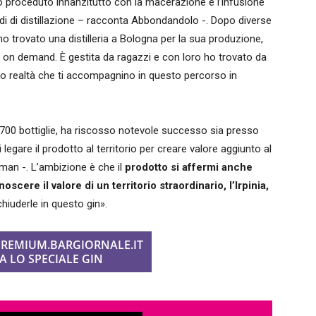
o proceduto innanzitutto con la macerazione e l’infusione
di di distillazione – racconta Abbondandolo -. Dopo diverse
ho trovato una distilleria a Bologna per la sua produzione,
in on demand. È gestita da ragazzi e con loro ho trovato da
ono realtà che ti accompagnino in questo percorso in
 700 bottiglie, ha riscosso notevole successo sia presso
legare il prodotto al territorio per creare valore aggiunto al
rman -. L’ambizione è che il
prodotto si affermi anche
oscere il valore di un territorio straordinario, l’Irpinia,
hiuderle in questo gin».
 PREMIUM.BARGIORNALE.IT
A LO SPECIALE GIN