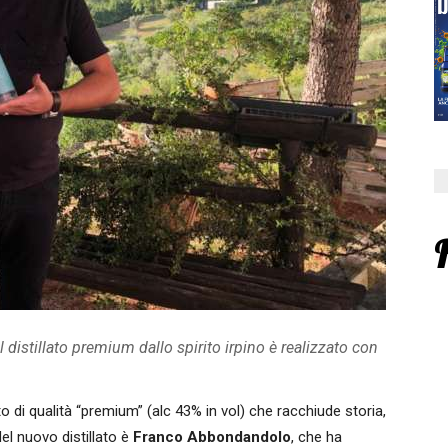
distillato premium dallo spirito irpino è realizzato con
lato di qualità “premium” (alc 43% in vol) che racchiude storia,
del nuovo distillato è
Franco Abbondandolo
, che ha