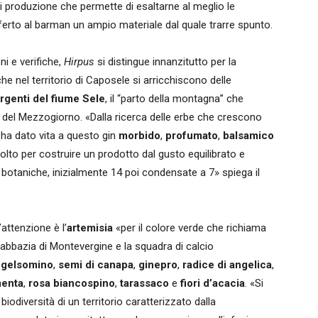
 di produzione che permette di esaltarne al meglio le
fferto al barman un ampio materiale dal quale trarre spunto.
ni e verifiche,
Hirpus
si distingue innanzitutto per la
che nel territorio di Caposele si arricchiscono delle
rgenti del fiume Sele
, il “parto della montagna” che
di del Mezzogiorno. «Dalla ricerca delle erbe che crescono
 ha dato vita a questo gin
morbido
,
profumato
,
balsamico
olto per costruire un prodotto dal gusto equilibrato e
 botaniche, inizialmente 14 poi condensate a 7» spiega il
attenzione è l’
artemisia
«per il colore verde che richiama
ll’abbazia di Montevergine e la squadra di calcio
,
gelsomino
,
semi di canapa
,
ginepro
,
radice di angelica
,
enta
,
rosa biancospino
,
tarassaco
e
fiori d’acacia
. «Si
biodiversità di un territorio caratterizzato dalla