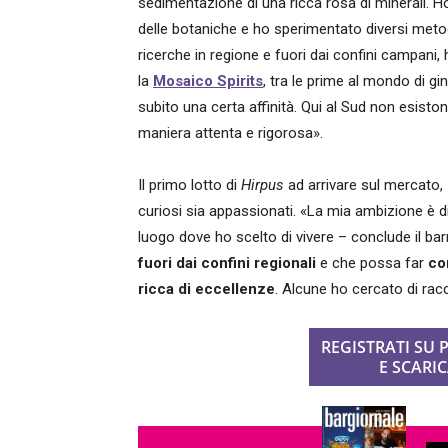
sedimentazione di una ricca rosa di minerali. H
delle botaniche e ho sperimentato diversi meto
ricerche in regione e fuori dai confini campani, 
la
Mosaico Spirits
, tra le prime al mondo di g
subito una certa affinità. Qui al Sud non esist
maniera attenta e rigorosa».
Il primo lotto di
Hirpus
ad arrivare sul mercato,
curiosi sia appassionati. «La mia ambizione è di 
luogo dove ho scelto di vivere – conclude il ba
fuori dai confini regionali
e che possa far
con
ricca di eccellenze
. Alcune ho cercato di racc
REGISTRATI SU
E SCARIC