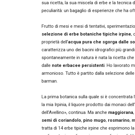
sua ricetta, la sua miscela di erbe e la tecnica
peculiarità: un bagaglio di esperienze che ha o
Frutto di mesi e mesi di tentativi, sperimentazio
selezione di erbe botaniche tipiche irpine
, 
proprietà dell’
acqua pura che sgorga dalle so
caratterizza uno dei bacini idrografici più gran
spontaneamente in natura è nata la ricetta che
dalle
note erbacee persistenti
. Ho lavorato m
armonioso. Tutto è partito dalla selezione delle
barman.
La prima botanica sulla quale si è concentrata l’
la mia Irpinia, il liquore prodotto dai monaci de
dell’Avellino», continua. Ma anche
maggiorana
semi di coriandolo
,
pino mugo
,
rosmarino
,
m
tratta di 14 erbe tipiche irpine che esprimono la 