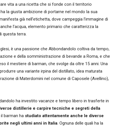
are vita a una ricetta che si fonde con il territorio
e ha la giusta ambizione di portarne nel mondo la sua
s manifesta già nell’etichetta, dove campeggia l’immagine di
a anche l’acqua, elemento primario che caratterizza la
di questa terra.
ati inglesi, è una passione che Abbondandolo coltiva da tempo,
torazione e della somministrazione di bevande a Roma, e che
eso il mestiere di barman, che svolge da oltre 15 anni. Una
rodurre una variante irpina del distillato, idea maturata
frazione di Materdomini nel comune di Caposele (Avellino),
andolo ha investito vacanze e tempo libero in trasferte in
diverse distillerie e carpire tecniche e segreti della
 il barman ha
studiato attentamente anche le diverse
rite negli ultimi anni in Italia
. Ognuna delle quali ha la