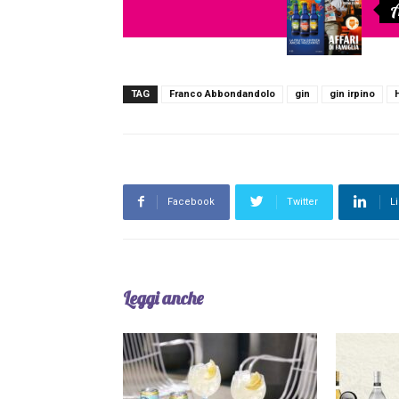
A
TAG
Franco Abbondandolo
gin
gin irpino
Facebook
Twitter
L
Leggi anche