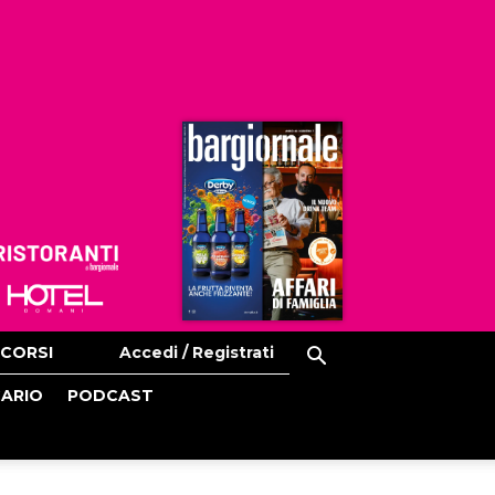
Ristoranti
Hoteldomani
CORSI
Accedi / Registrati
CARIO
PODCAST