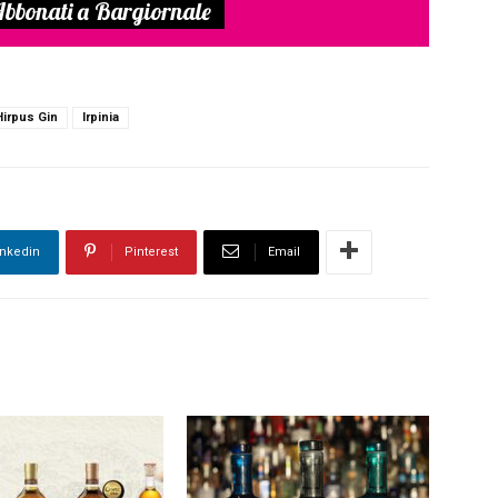
bbonati a Bargiornale
Hirpus Gin
Irpinia
inkedin
Pinterest
Email