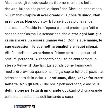
Ma quando gli chiedo quale sia il complimento più bello
ricevuto, lui non cita premi o classifiche. Dice una cosa molto
più umana: «
Capire di aver creato qualcosa di unico. Non
in rincorsa. Non copiato
». E forse è questo che rende
interessante Dibaldo in un’epoca piena di prodotti perfetti e
spesso senz’anima. La sensazione che
dietro ogni bottiglia
ci sia ancora un essere umano vero. Con le sue manie, le
sue ossessioni, le sue notti aromatiche e i suoi silenzi
.
Alla fine della conversazione si finisce persino a parlare di
profumi personali. Gli racconto che uso da anni sempre lo
stesso Vetiver di Guerlain. Lui sorride come fanno certi
medici di provincia quando hanno già capito tutto del paziente
prima ancora della visita. «
Il profumo», dice, «deve far stare
bene te. Non gli altri
». Che poi, a pensarci bene, è anche
la
definizione perfetta di un grande cocktail
. O di una grande
canzone ascoltata da soli tornando a casa.