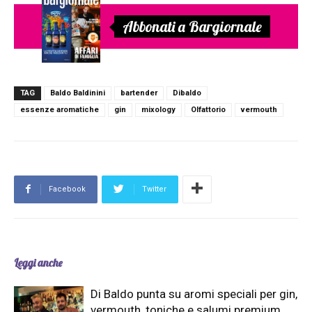
Abbonati a Bargiornale
TAG
Baldo Baldinini
bartender
Dibaldo
essenze aromatiche
gin
mixology
Olfattorio
vermouth
Facebook
Twitter
Leggi anche
Di Baldo punta su aromi speciali per gin,
vermouth, toniche e salumi premium