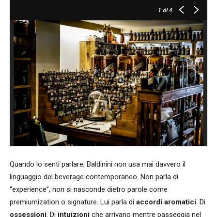
1
di 4
Quando lo senti parlare, Baldinini non usa mai davvero il
linguaggio del beverage contemporaneo. Non parla di
“experience”, non si nasconde dietro parole come
premiumization o signature. Lui parla di
accordi aromatici
. Di
ossessioni
. Di
intuizioni
che arrivano mentre passeggia nel