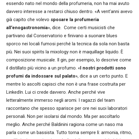
essendo nato nel mondo della profumeria, non ha mai avuto
davvero interesse a restarci chiuso dentro. «A vent’anni avevo
già capito che volevo
sposare la profumeria
all’enogastronomia
», dice. Come certi musicisti che
partivano dal Conservatorio e finivano a suonare blues
sporco nei locali fumosi perché la tecnica da sola non basta
più. Nei suoi spirits la mixology non è maquillage liquido. È
composizione musicale. Il gin, per esempio, lo descrive come
il distillato più vicino a un profumo. «
I nostri prodotti sono
profumi da indossare sul palato
», dice a un certo punto. E
mentre lo ascolti capisci che non è una frase costruita per
LinkedIn. Lui ci crede davvero. Anche perché vive
letteralmente immerso negli aromi. I ragazzi del team
raccontano che spesso sparisce per ore nei suoi laboratori
personali. Non per isolarsi dal mondo. Ma per ascoltarlo
meglio. Anche perché Baldinini ragiona come un naso ma
parla come un bassista. Tutto torna sempre lì: armonia, ritmo,