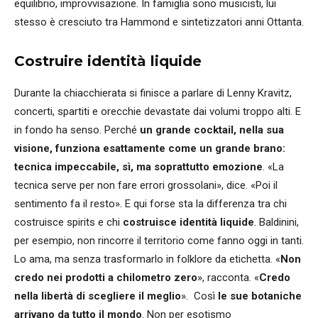
equilibrio, improvvisazione. In famiglia sono musicisti, lui
stesso è cresciuto tra Hammond e sintetizzatori anni Ottanta.
Costruire identità liquide
Durante la chiacchierata si finisce a parlare di Lenny Kravitz,
concerti, spartiti e orecchie devastate dai volumi troppo alti. E
in fondo ha senso. Perché
un grande cocktail, nella sua
visione, funziona esattamente come un grande brano:
tecnica impeccabile, sì, ma soprattutto emozione
. «La
tecnica serve per non fare errori grossolani», dice. «Poi il
sentimento fa il resto». E qui forse sta la differenza tra chi
costruisce spirits e chi
costruisce identità liquide
. Baldinini,
per esempio, non rincorre il territorio come fanno oggi in tanti.
Lo ama, ma senza trasformarlo in folklore da etichetta. «
Non
credo nei prodotti a chilometro zero
», racconta. «
Credo
nella libertà di scegliere il meglio
». Così
le sue botaniche
arrivano da tutto il mondo
. Non per esotismo