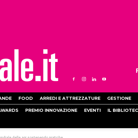
ANDE
FOOD
ARREDI E ATTREZZATURE
GESTIONE
AWARDS
PREMIO INNOVAZIONE
EVENTI
IL BIBLIOTE
mondiale delle api sostenendo pratiche...