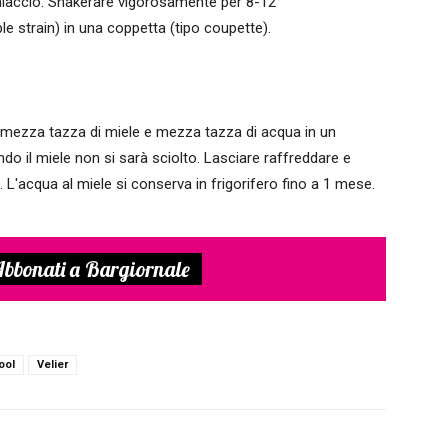
 ghiaccio. Shakerare vigorosamente per 8-12
le strain) in una coppetta (tipo coupette).
e mezza tazza di miele e mezza tazza di acqua in un
o il miele non si sarà sciolto. Lasciare raffreddare e
. L'acqua al miele si conserva in frigorifero fino a 1 mese.
bbonati a Bargiornale
ool
Velier