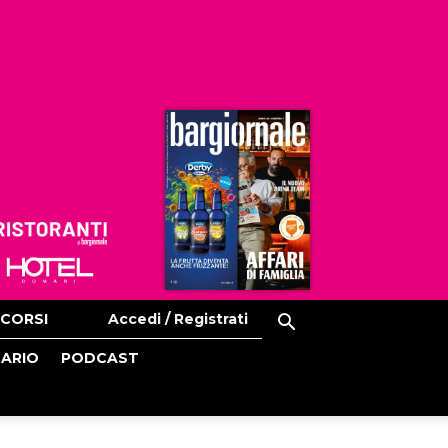
Ristoranti
Hoteldomani
CORSI
Accedi / Registrati
CARIO
PODCAST