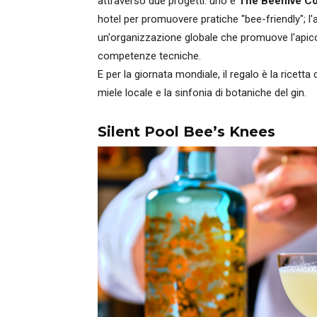
attraverso due progetti: uno è
The Beehive Co
hotel per promuovere pratiche "bee-friendly"; l'
un'organizzazione globale che promuove l'apicol
competenze tecniche.
E per la giornata mondiale, il regalo è la ricetta 
miele locale e la sinfonia di botaniche del gin.
Silent Pool Bee’s Knees