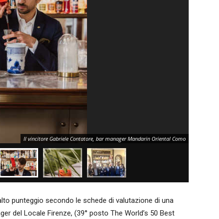
Il vincitore Gabriele Contatore, bar manager Mandarin Oriental Como
iù alto punteggio secondo le schede di valutazione di una
ger del Locale Firenze, (39° posto The World’s 50 Best