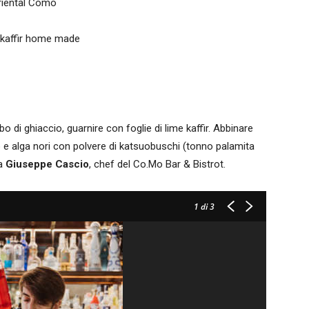
riental Como
e kaffir home made
o di ghiaccio, guarnire con foglie di lime kaffir. Abbinare
po e alga nori con polvere di katsuobuschi (tonno palamita
da
Giuseppe Cascio
, chef del Co.Mo Bar & Bistrot.
1
di 3