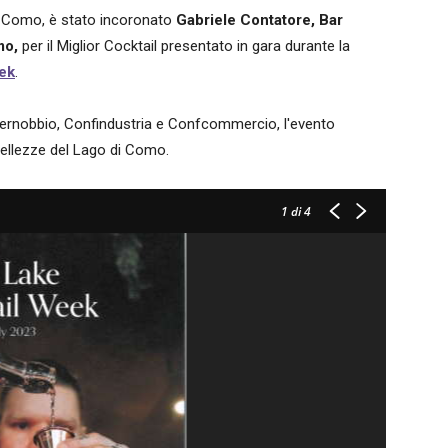
di Como, è stato incoronato
Gabriele Contatore, Bar
mo,
per il Miglior Cocktail presentato in gara durante la
ek
.
rnobbio, Confindustria e Confcommercio, l'evento
 bellezze del Lago di Como.
1
di 4