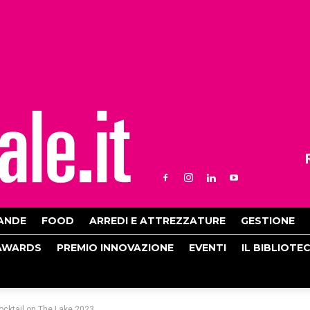
ANDE
FOOD
ARREDI E ATTREZZATURE
GESTIONE
AWARDS
PREMIO INNOVAZIONE
EVENTI
IL BIBLIOTE
ocktail on The Lake 2023