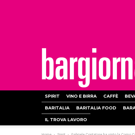
bargiornale
SPIRIT
VINO E BIRRA
CAFFÈ
BEV
BARITALIA
BARITALIA FOOD
BAR
IL TROVA LAVORO
Home
Spirit
Gabriele Contatore ha vinto la Como C