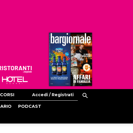
Ristoranti
Hoteldomani
CORSI
Accedi / Registrati
CARIO
PODCAST