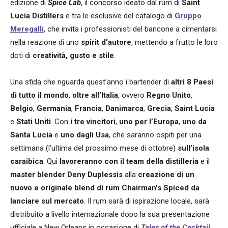
edizione di
Spice Lab
, il concorso ideato dal rum di
Saint
Lucia Distillers
e tra le esclusive del catalogo di
Gruppo
Meregalli
, che invita i professionisti del bancone a cimentarsi
nella reazione di uno
spirit d’autore
, mettendo a frutto le loro
doti di
creatività, gusto e stile
.
Una sfida che riguarda quest’anno i bartender di
altri 8 Paesi
di tutto il mondo
,
oltre all’Italia
, ovvero
Regno Unito
,
Belgio
,
Germania
,
Francia
,
Danimarca
,
Grecia
,
Saint Lucia
e
Stati Uniti
. Con
i tre vincitori
,
uno per l’Europa
,
uno da
Santa Lucia
e
uno dagli Usa
, che saranno ospiti per una
settimana (l’ultima del prossimo mese di ottobre)
sull’isola
caraibica
. Qui
lavoreranno con il team della distilleria
e il
master blender Deny Duplessis
alla
creazione di un
nuovo e originale blend di rum Chairman's Spiced da
lanciare sul mercato
. Il rum sarà di ispirazione locale, sarà
distribuito a livello internazionale dopo la sua presentazione
ufficiale a New Orleans in occasione di
Tales of the Cocktail