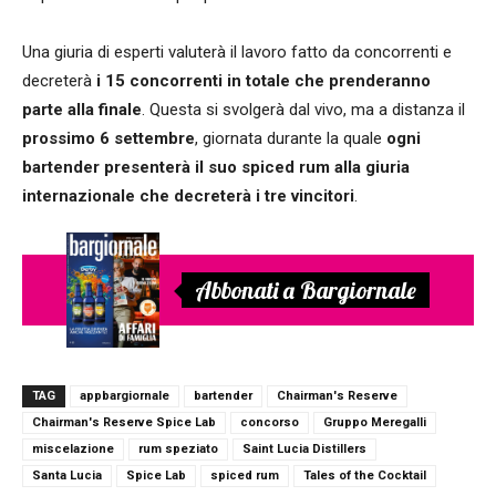
Una giuria di esperti valuterà il lavoro fatto da concorrenti e
decreterà
i 15 concorrenti in totale che prenderanno
parte alla finale
. Questa si svolgerà dal vivo, ma a distanza il
prossimo 6 settembre
, giornata durante la quale
ogni
bartender presenterà il suo spiced rum alla giuria
internazionale che decreterà i tre vincitori
.
Abbonati a Bargiornale
TAG
appbargiornale
bartender
Chairman's Reserve
Chairman's Reserve Spice Lab
concorso
Gruppo Meregalli
miscelazione
rum speziato
Saint Lucia Distillers
Santa Lucia
Spice Lab
spiced rum
Tales of the Cocktail