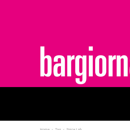
bargiornale
Home
Tag
Spice Lab