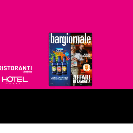
Ristoranti
Hoteldomani