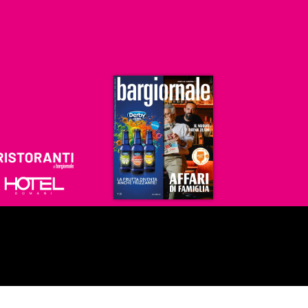
Ristoranti
Hoteldomani