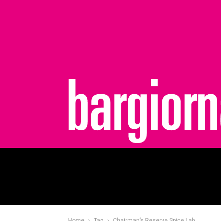
bargiornale
Home
Tag
Chairman’s Reserve Spice Lab