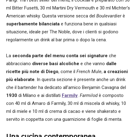
ml Bitter Fusetti, 30 ml Martini Dry Vermouth e 30 ml Michter's
American whisky. Questa versione secca del
Boulevardier
è
superbamente bilanciata
e funziona bene in qualsiasi
situazione, ideale per The Noble, dove i clienti si godono
regolarmente un drink al bar prima o dopo la cena.
La
seconda parte del menu conta sei signature
che
abbracciano
diverse basi alcoliche
e che vanno
dalle
ricette più note di Diego
, come il
French Mule
,
a creazioni
più elaborate
. In questa sezione è presente anche un drink
che il bartender ha dedicato all'amico Benjamin Cavagna del
1930
di Milano e ai distillati
Farmily
.
Farmilod
è composto
con 40 ml di Amaro di Farmily, 30 ml di miscela di whisky, 10
ml di miele e 10 ml di crema di cacao e viene shakerato e
servito in coppetta con una guarnizione di foglie di menta.
Una cucina contemporanea