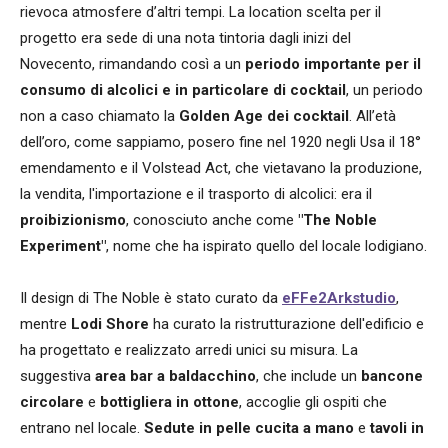
rievoca atmosfere d’altri tempi. La location scelta per il
progetto era sede di una nota tintoria dagli inizi del
Novecento, rimandando così a un
periodo importante per il
consumo di alcolici e in particolare di cocktail
, un periodo
non a caso chiamato la
Golden Age dei cocktail
. All’età
dell’oro, come sappiamo, posero fine nel 1920 negli Usa il 18°
emendamento e il Volstead Act, che vietavano la produzione,
la vendita, l'importazione e il trasporto di alcolici: era il
proibizionismo
, conosciuto anche come
"The Noble
Experiment"
, nome che ha ispirato quello del locale lodigiano.
Il design di The Noble è stato curato da
eFFe2Arkstudio
,
mentre
Lodi Shore
ha curato la ristrutturazione dell'edificio e
ha progettato e realizzato arredi unici su misura. La
suggestiva
area bar a baldacchino
, che include un
bancone
circolare
e
bottigliera in ​​ottone
, accoglie gli ospiti che
entrano nel locale.
Sedute in pelle cucita a mano
e
tavoli in