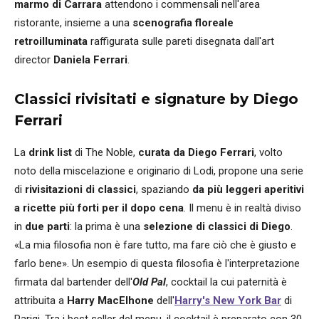
marmo di Carrara
attendono i commensali nell'area
ristorante, insieme a una
scenografia floreale
retroilluminata
raffigurata sulle pareti disegnata dall'art
director
Daniela Ferrari
.
Classici rivisitati e signature by Diego
Ferrari
La
drink list
di The Noble,
curata da Diego Ferrari
, volto
noto della miscelazione e originario di Lodi, propone una serie
di
rivisitazioni di classici
, spaziando
da più leggeri aperitivi
a ricette più forti per il dopo cena
. Il menu è in realtà diviso
in
due parti
: la prima è una
selezione di classici di Diego
.
«La mia filosofia non è fare tutto, ma fare ciò che è giusto e
farlo bene». Un esempio di questa filosofia è l'interpretazione
firmata dal bartender dell'
Old Pal
, cocktail la cui paternità è
attribuita a
Harry MacElhone
dell'
Harry's New York Bar
di
Parigi. Tra i best seller del menu, il cocktail è preparato con 30