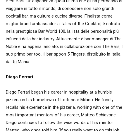
Best Bars. Un’esperienza quest’ultima che gli ha permesso di
viaggiare in tutto il mondo, di conoscere non solo grandi
cocktail bar, ma culture e cucine diverse. Finalista come
miglior brand ambassador a Tales of the Cocktail, è entrato
nella prestigiosa Bar World 100, la lista delle personalità più
influenti della bar industry. Attualmente è bar manager di The
Noble e ha appena lanciato, in collaborazione con The Bars, il
suo primo bar tool, il bar spoon 5 Fingers, distribuito in Italia
da Rg Mania.
Diego Ferrari
Diego Ferrari began his career in hospitality at a humble
pizzeria in his hometown of Lodi, near Milano. He fondly
recalls his experience in the pizzeria, working with one of the
most important mentors of his career, Matteo Schiavone.
Diego continues to follow the wise words of his mentor
Matteo, who once told him “If you really want to do this job,