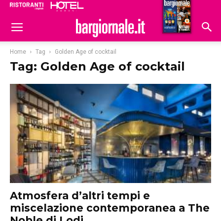
Ristoranti
Hoteldomani
Home
Tag
Golden Age of cocktail
Tag: Golden Age of cocktail
Atmosfera d’altri tempi e
miscelazione contemporanea a The
Noble di Lodi